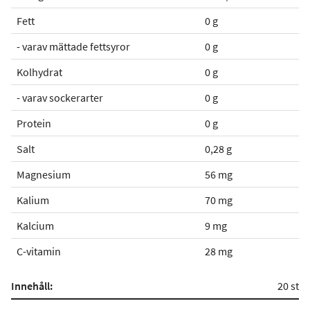
Fett
0 g
- varav mättade fettsyror
0 g
Kolhydrat
0 g
- varav sockerarter
0 g
Protein
0 g
Salt
0,28 g
Magnesium
56 mg
Kalium
70 mg
Kalcium
9 mg
C-vitamin
28 mg
Innehåll:
20 st