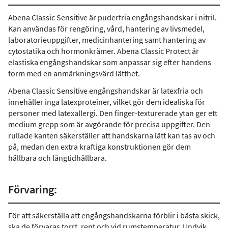
Abena Classic Sensitive är puderfria engångshandskar i nitril.
Kan användas för rengöring, vård, hantering av livsmedel,
laboratorieuppgifter, medicinhantering samt hantering av
cytostatika och hormonkrämer. Abena Classic Protect är
elastiska engångshandskar som anpassar sig efter handens
form med en anmärkningsvärd lätthet.
Abena Classic Sensitive engångshandskar är latexfria och
innehåller inga latexproteiner, vilket gör dem idealiska för
personer med latexallergi. Den finger-texturerade ytan ger ett
medium grepp som är avgörande för precisa uppgifter. Den
rullade kanten säkerställer att handskarna lätt kan tas av och
på, medan den extra kraftiga konstruktionen gör dem
hållbara och långtidhållbara.
Förvaring:
För att säkerställa att engångshandskarna förblir i bästa skick,
ska de förvaras torrt, rent och vid rumstemperatur. Undvik