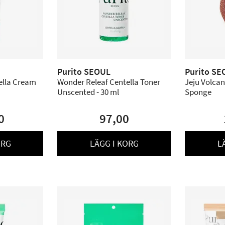
Purito SEOUL
Purito SE
ella Cream
Wonder Releaf Centella Toner
Jeju Volcan
Unscented - 30 ml
Sponge
0
97,00
ORG
LÄGG I KORG
L