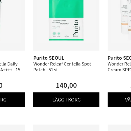
Purito SEOUL
Purito SE
lla Daily
Wonder Releaf Centella Spot
Wonder Rel
A++++ - 15
Patch - 51 st
Cream SPF3
varianter
0
140,00
ORG
LÄGG I KORG
VÄ