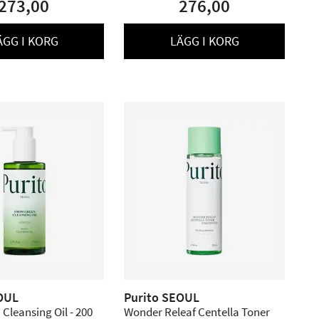
273,00
276,00
ÄGG I KORG
LÄGG I KORG
OUL
Purito SEOUL
Cleansing Oil - 200
Wonder Releaf Centella Toner