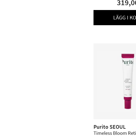
319,0
LÄGG I K
Purito SEOUL
Timeless Bloom Ret