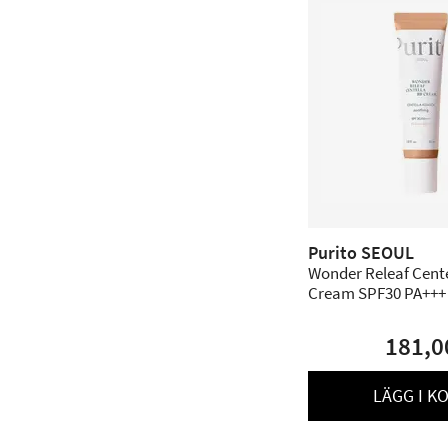
Purito SEOUL
Wonder Releaf Cent
Cream SPF30 PA+++ 
Beige - 30 ml
181,0
LÄGG I K