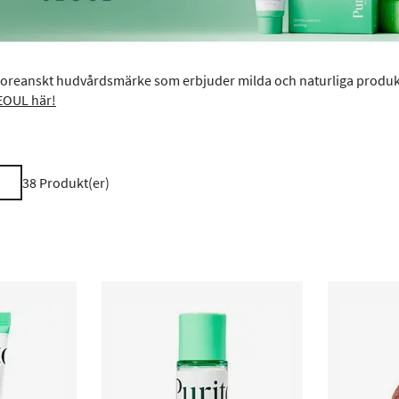
 koreanskt hudvårdsmärke som erbjuder milda och naturliga prod
EOUL här!
38
Produkt(er)