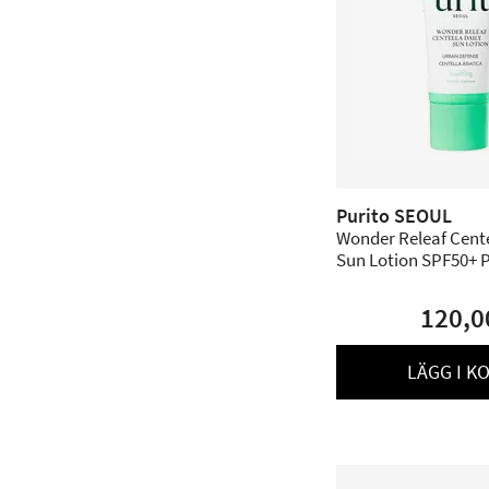
Purito SEOUL
Wonder Releaf Cente
Sun Lotion SPF50+ P
ml
120,0
LÄGG I K