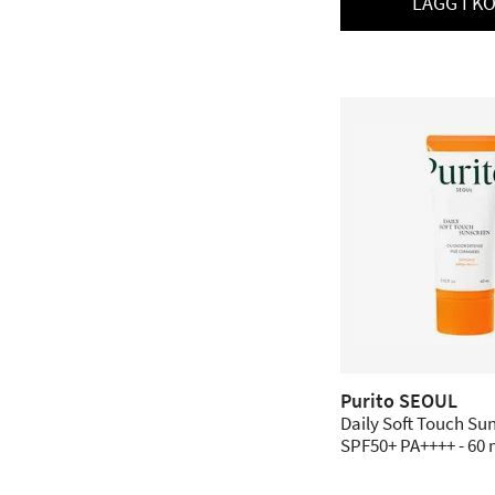
LÄGG I K
Purito SEOUL
Daily Soft Touch Su
SPF50+ PA++++ - 60 