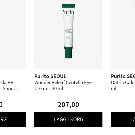
Purito SEOUL
Purito SE
ella BB
Wonder Releaf Centella Eye
Oat-in Calm
- Sand
Cream - 30 ml
ml
0
207,00
ORG
LÄGG I KORG
L