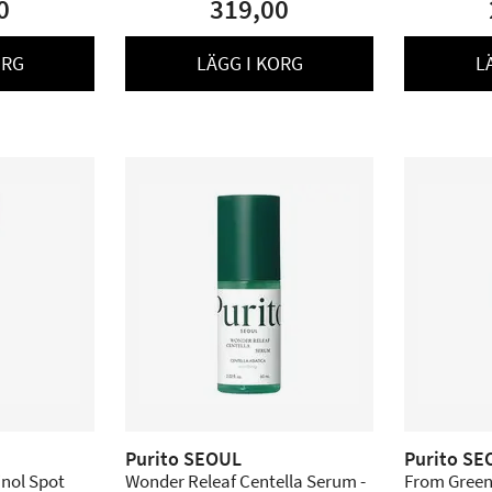
0
319,00
ORG
LÄGG I KORG
L
Purito SEOUL
Purito SE
inol Spot
Wonder Releaf Centella Serum -
From Green 