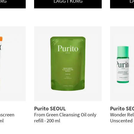
ORG
LÄGG I KORG
L
Purito SEOUL
Purito SE
nscreen
From Green Cleansing Oil only
Wonder Rele
ml
refill - 200 ml
Unscented