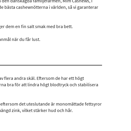
ån den danskägda familjefarmen, Mim Cashews, i
 bästa cashewnötterna i världen, så vi garanterar
ger dem en fin salt smak med bra bett.
nmål när du får lust.
 flera andra skäl. Eftersom de har ett högt
 bra för att lindra högt blodtryck och stabilisera
t, eftersom det uteslutande är monomättade fettsyror
ngd zink, vilket stärker hud och hår.