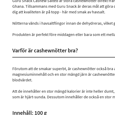
Guru Snack Cashew Salted är stora cashewnötter direkt fr
Ghana. Tillsammans med Guru Snack är deras mål att göra de
dig att kvaliteten är på topp - här med smak av havsalt.
Nötterna vänds i havsaltflingor innan de dehydreras, vilket 
Produkten är perfekt före middagen eller bara som ett mella
Varför är cashewnötter bra?
Förutom att de smakar superbt, är cashewnötter också bra av
magnesiuminnehåll och en stor mängd järn är cashewnötterna
blodvärdet.
Att de innehåller en stor mängd kalorier är inte heller dum
som är hjärt-sunda. Dessutom innehåller de också en stor mä
Innehåll: 100 g