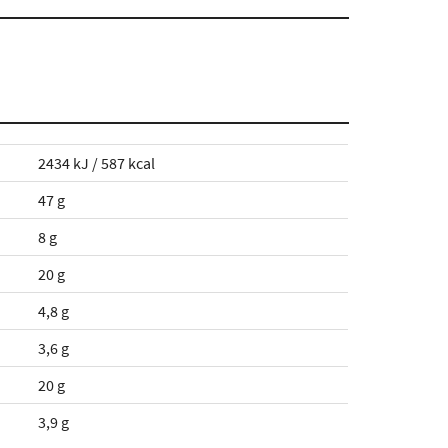
2434 kJ / 587 kcal
47 g
8 g
20 g
4,8 g
3,6 g
20 g
3,9 g