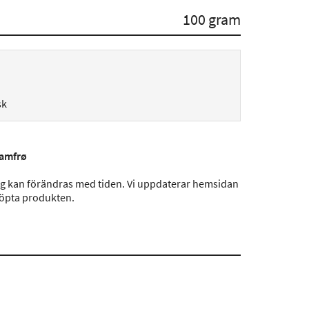
100 gram
sk
amfrø
ng kan förändras med tiden. Vi uppdaterar hemsidan
köpta produkten.