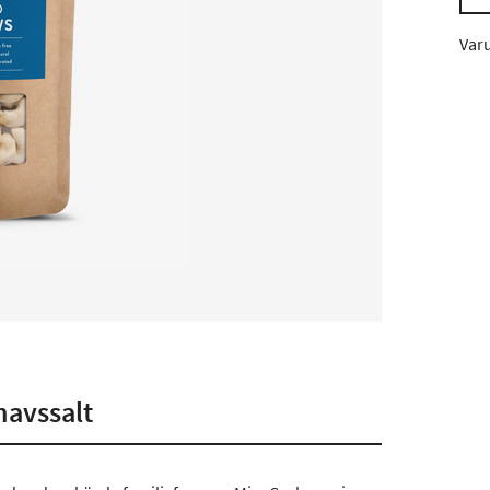
Var
havssalt