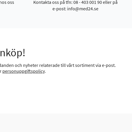
hos oss
Kontakta oss på tfn: 08 - 403 001 90 eller på
e-post: info@med24.se
inköp!
anden och nyheter relaterade till vårt sortiment via e-post.
år
personuppgiftspolicy
.