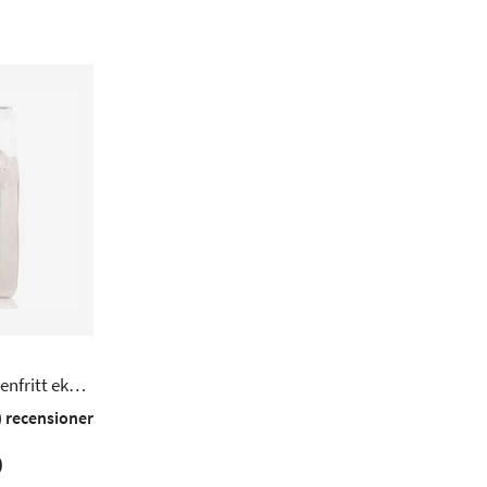
enfritt eko -
) recensioner
0