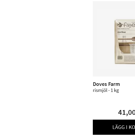
Doves Farm
rismjöl - 1 kg
41,0
LÄGG I K