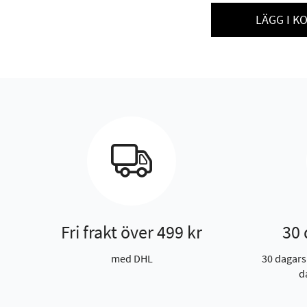
LÄGG I K
Fri frakt över 499 kr
30 
med DHL
30 dagars
d