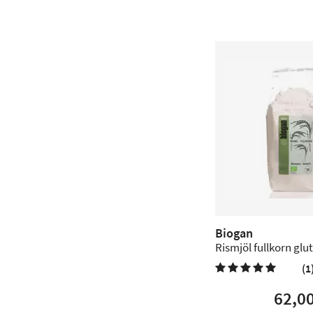
Biogan
Rismjöl fullkorn glut
1 kg
(1

62,0