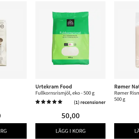
Urtekram Food
Rømer Nat
Fullkornsrismjöl, eko - 500 g
Rømer Rismj
500 g
(1) recensioner

0
50,00
ORG
LÄGG I KORG
L