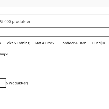
n
Vikt & Träning
Mat & Dryck
Förälder & Barn
Husdjur
ismjöl
5
Produkt(er)