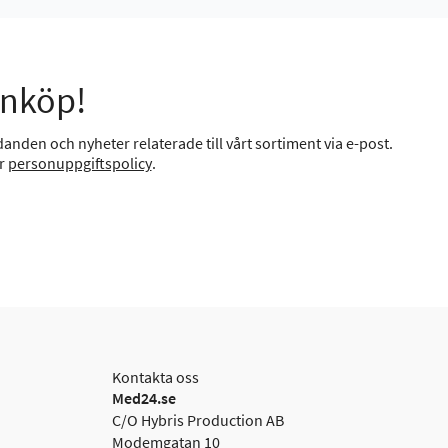
inköp!
anden och nyheter relaterade till vårt sortiment via e-post.
år
personuppgiftspolicy
.
Kontakta oss
Med24.se
C/O Hybris Production AB
Modemgatan 10