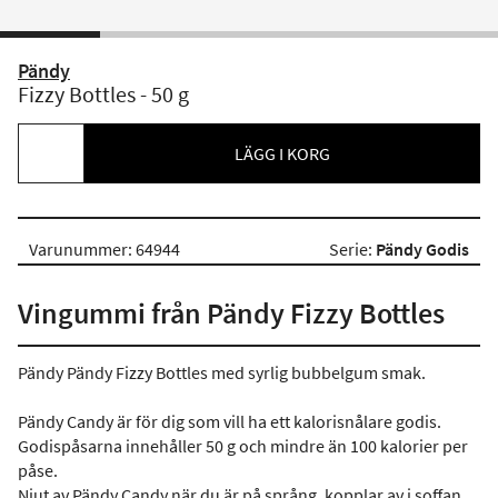
Pändy
Fizzy Bottles - 50 g
LÄGG I KORG
Varunummer: 64944
Serie:
Pändy Godis
Vingummi från Pändy Fizzy Bottles
Pändy Pändy Fizzy Bottles med syrlig bubbelgum smak.
Pändy Candy är för dig som vill ha ett kalorisnålare godis.
Godispåsarna innehåller 50 g och mindre än 100 kalorier per
påse.
Njut av Pändy Candy när du är på språng, kopplar av i soffan