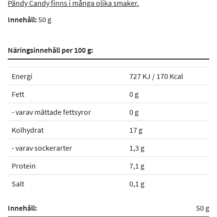
Pändy Candy finns i många olika smaker.
Innehåll:
50 g
Näringsinnehåll per 100 g:
Energi
727 KJ / 170 Kcal
Fett
0 g
- varav mättade fettsyror
0 g
Kolhydrat
17 g
- varav sockerarter
1,3 g
Protein
7,1 g
Salt
0,1 g
Innehåll:
50 g