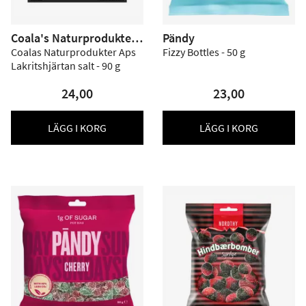
Coala's Naturprodukter
Pändy
ApS
Coalas Naturprodukter Aps
Fizzy Bottles - 50 g
Lakritshjärtan salt - 90 g
24,00
23,00
LÄGG I KORG
LÄGG I KORG