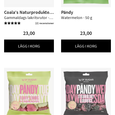
Coala's Naturprodukter
Pändy
ApS
Gammaldags lakritsrutor -
Watermelon - 50 g
70 g
(2) recensioner

23,00
23,00
LÄGG I KORG
LÄGG I KORG