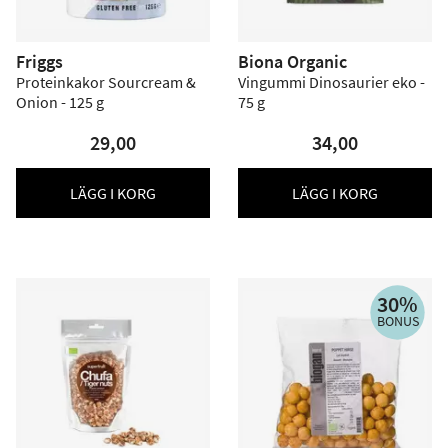
Friggs
Biona Organic
Proteinkakor Sourcream &
Vingummi Dinosaurier eko -
Onion - 125 g
75 g
29,00
34,00
LÄGG I KORG
LÄGG I KORG
30%
BONUS