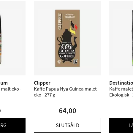
ium
Clipper
Destinati
 malt eko -
Kaffe Papua Nya Guinea malet
Kaffe male
eko - 277 g
Ekologisk -
0
64,00
ORG
SLUTSÅLD
L