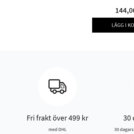
144,0
LÄGG I K
Fri frakt över 499 kr
30 
med DHL
30 dagars