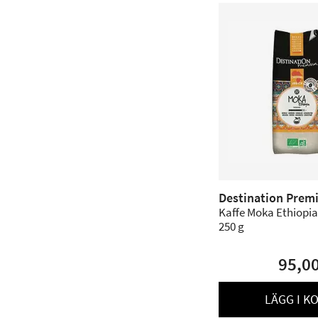
Destination Prem
Kaffe Moka Ethiopia
250 g
95,0
LÄGG I K