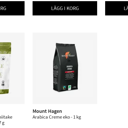
ORG
LÄGG I KORG
L
Mount Hagen
iitake
Arabica Creme eko - 1 kg
7 g