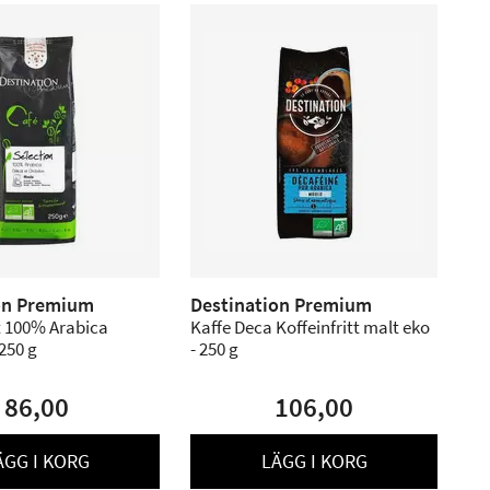
on Premium
Destination Premium
t 100% Arabica
Kaffe Deca Koffeinfritt malt eko
 250 g
- 250 g
86,00
106,00
ÄGG I KORG
LÄGG I KORG