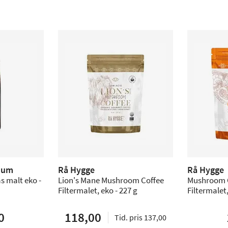
ium
Rå Hygge
Rå Hygge
s malt eko -
Lion's Mane Mushroom Coffee
Mushroom C
Filtermalet, eko - 227 g
Filtermalet,
0
118,00
Tid. pris 137,00