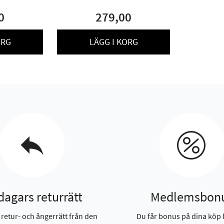
0
279,00
ORG
LÄGG I KORG
dagars returrätt
Medlemsbon
 retur- och ångerrätt från den
Du får bonus på dina köp 