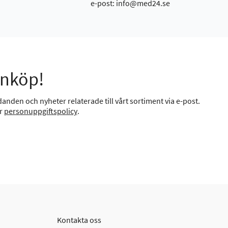
e-post: info@med24.se
inköp!
anden och nyheter relaterade till vårt sortiment via e-post.
år
personuppgiftspolicy
.
Kontakta oss