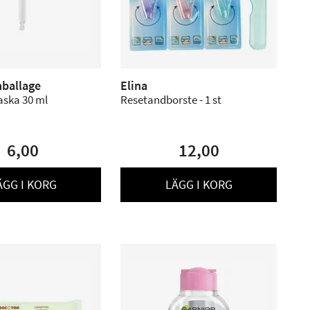
ballage
Elina
flaska 30 ml
Resetandborste - 1 st
6,00
12,00
ÄGG I KORG
LÄGG I KORG