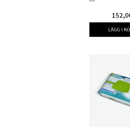
152,0
LÄGG I K