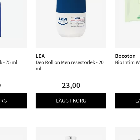
LEA
Bocoton
 - 75 ml
Deo Roll on Men resestorlek - 20
Bio Intim Wi
ml
0
23,00
ORG
LÄGG I KORG
L