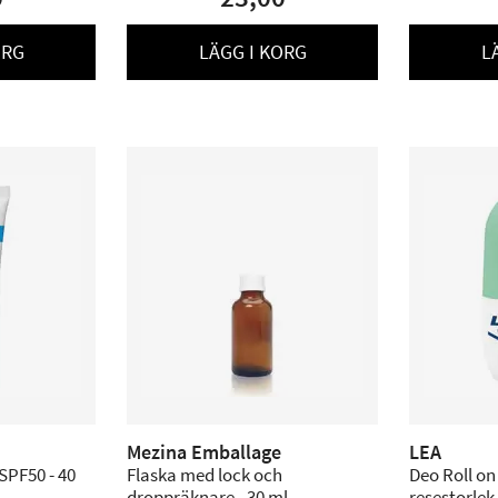
ORG
LÄGG I KORG
L
Mezina Emballage
LEA
SPF50 - 40
Flaska med lock och
Deo Roll on
droppräknare - 30 ml
resestorlek 