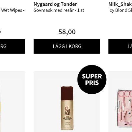
Nygaard og Tønder
Milk_Shak
 Wet Wipes -
Sovmask med resår - 1 st
Icy Blond 
0
58,00
ORG
LÄGG I KORG
L