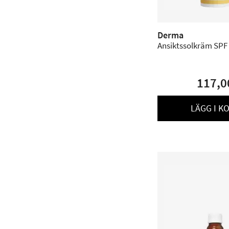
Derma
Ansiktssolkräm SPF 
117,0
LÄGG I K