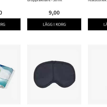
0
9,00
ORG
LÄGG I KORG
L