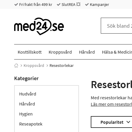
Fri frakt från 499 kr
SlutREA 💥
Kampanjer
Kosttillskott
Kroppsvård
Hårvård
Hälsa & Medici
Kroppsvård
Resestorlekar
Kategorier
Resestor
Hudvård
Med resestorlekar har
Hårvård
Läs mer om resestor
Hygien
Popularitet
Reseapotek