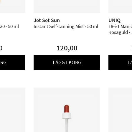
Jet Set Sun
UNIQ
30 - 50 ml
Instant Self-tanning Mist - 50 ml
18-i-1 Mani
Rosaguld - 
0
120,00
ORG
LÄGG I KORG
L