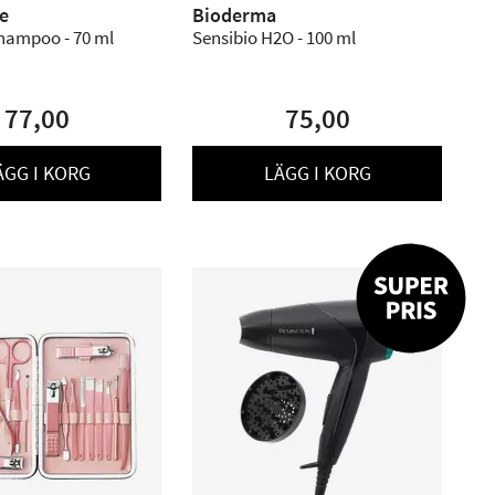
e
Bioderma
Shampoo - 70 ml
Sensibio H2O - 100 ml
77,00
75,00
ÄGG I KORG
LÄGG I KORG