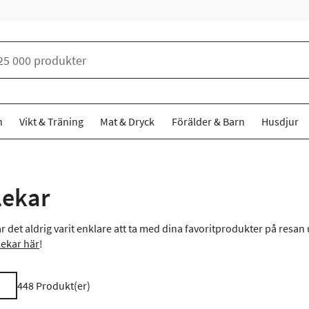
n
Vikt & Träning
Mat & Dryck
Förälder & Barn
Husdjur
lekar
 det aldrig varit enklare att ta med dina favoritprodukter på resan u
lekar här
!
448
Produkt(er)