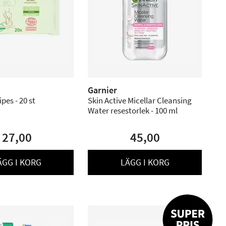
Garnier
pes - 20 st
Skin Active Micellar Cleansing
Water resestorlek - 100 ml
27,00
45,00
ÄGG I KORG
LÄGG I KORG