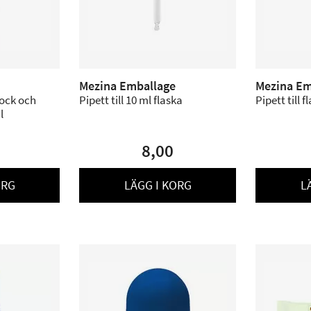
Mezina Emballage
Mezina Em
lock och
Pipett till 10 ml flaska
Pipett till 
l
8,00
ORG
LÄGG I KORG
L