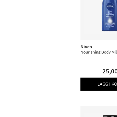
Nivea
Nourishing Body Milk
25,0
LÄGG I K