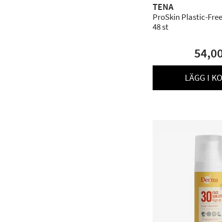
TENA
ProSkin Plastic-Free
48 st
54,0
LÄGG I K