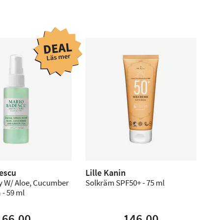
escu
Lille Kanin
ay W/ Aloe, Cucumber
Solkräm SPF50+ - 75 ml
 - 59 ml
66,00
146,00