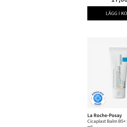
LÄGG I K
La Roche-Posay
Cicaplast Balm B5+ 
ml