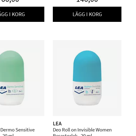
ÄGG I KORG
LÄGG I KORG
LEA
 Dermo Sensitive
Deo Roll on Invisible Women
- 20 ml
Resestorlek - 20 ml