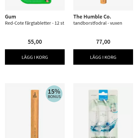
Gum
The Humble Co.
Red-Cote färgtabletter - 12 st
tandborstfodral - vuxen
55,00
77,00
LÄGG I KORG
LÄGG I KORG
15%
BONUS