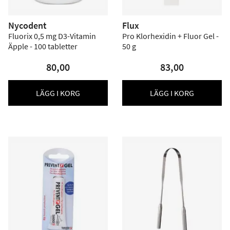
Nycodent
Flux
Fluorix 0,5 mg D3-Vitamin
Pro Klorhexidin + Fluor Gel -
Äpple - 100 tabletter
50 g
80,00
83,00
LÄGG I KORG
LÄGG I KORG