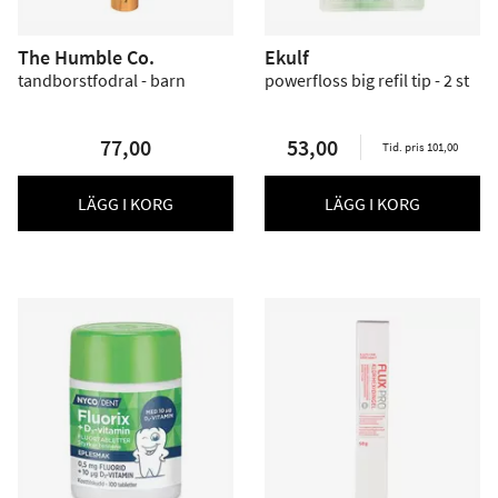
The Humble Co.
Ekulf
tandborstfodral - barn
powerfloss big refil tip - 2 st
77,00
53,00
Tid. pris 101,00
LÄGG I KORG
LÄGG I KORG