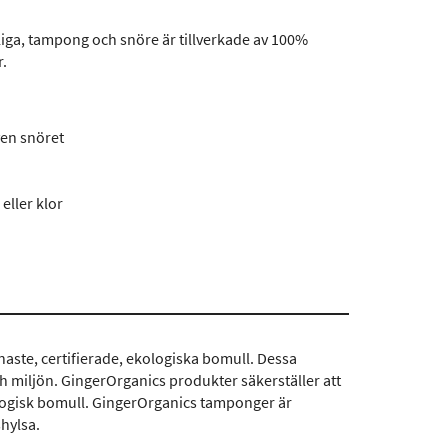
ga, tampong och snöre är tillverkade av 100%
r.
ven snöret
eller klor
aste, certifierade, ekologiska bomull. Dessa
h miljön. GingerOrganics produkter säkerställer att
ologisk bomull. GingerOrganics tamponger är
hylsa.