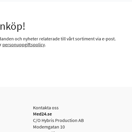
inköp!
anden och nyheter relaterade till vårt sortiment via e-post.
år
personuppgiftspolicy
.
Kontakta oss
Med24.se
C/O Hybris Production AB
Modemgatan 10