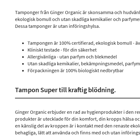
Tamponger från Ginger Organic är skonsamma och hudvänli
ekologisk bomull och utan skadliga kemikalier och parfyme
Dessa tamponger är utan införingshylsa.
Tampongen är 100% certifierad, ekologisk bomull - ä
Kliniskt testade - för din säkerhet
Allergivänliga - utan parfym och blekmedel
Utan skadliga kemikalier, bekämpningsmedel, parfym 
Förpackningen är 100% biologiskt nedbrytbar
Tampon Super till kraftig blödning.
Ginger Organic erbjuder en rad av hygienprodukter i den ren
produkter är utecklade för din komfort, din kropps hälsa oc
en känslig del av kroppen är i kontakt med den renaste ek
behagliga, lätt att använda och finns med och utan införings