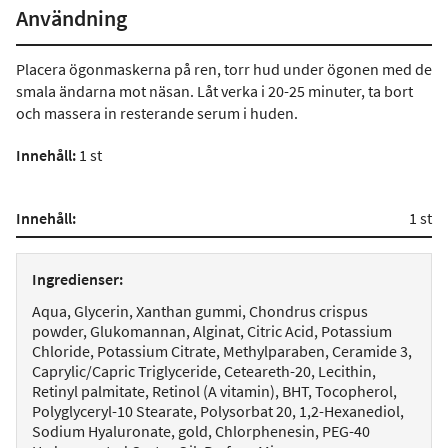
Användning
Placera ögonmaskerna på ren, torr hud under ögonen med de
smala ändarna mot näsan. Låt verka i 20-25 minuter, ta bort
och massera in resterande serum i huden.
Innehåll:
1 st
Innehåll:
1 st
Ingredienser:
Aqua, Glycerin, Xanthan gummi, Chondrus crispus
powder, Glukomannan, Alginat, Citric Acid, Potassium
Chloride, Potassium Citrate, Methylparaben, Ceramide 3,
Caprylic/Capric Triglyceride, Ceteareth-20, Lecithin,
Retinyl palmitate, Retinol (A vitamin), BHT, Tocopherol,
Polyglyceryl-10 Stearate, Polysorbat 20, 1,2-Hexanediol,
Sodium Hyaluronate, gold, Chlorphenesin, PEG-40