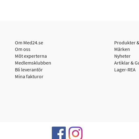
Om Med24.se
Produkter &
Om oss
Märken
Möt experterna
Nyheter
Medlemsklubben
Artiklar & G
Bli leverantör
Lager-REA
Mina fakturor