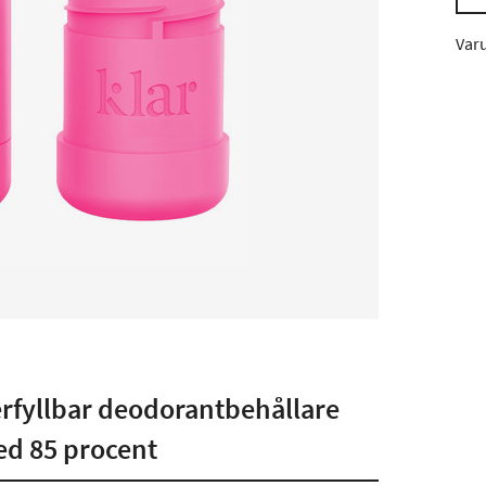
Var
terfyllbar deodorantbehållare
d 85 procent