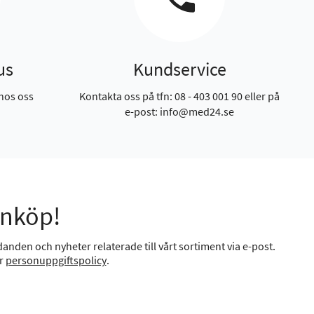
us
Kundservice
hos oss
Kontakta oss på tfn: 08 - 403 001 90 eller på
e-post: info@med24.se
inköp!
anden och nyheter relaterade till vårt sortiment via e-post.
år
personuppgiftspolicy
.