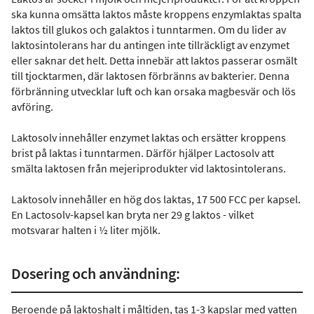
ska kunna omsätta laktos måste kroppens enzymlaktas spalta
laktos till glukos och galaktos i tunntarmen. Om du lider av
laktosintolerans har du antingen inte tillräckligt av enzymet
eller saknar det helt. Detta innebär att laktos passerar osmält
till tjocktarmen, där laktosen förbränns av bakterier. Denna
förbränning utvecklar luft och kan orsaka magbesvär och lös
avföring.
Laktosolv innehåller enzymet laktas och ersätter kroppens
brist på laktas i tunntarmen. Därför hjälper Lactosolv att
smälta laktosen från mejeriprodukter vid laktosintolerans.
Laktosolv innehåller en hög dos laktas, 17 500 FCC per kapsel.
En Lactosolv-kapsel kan bryta ner 29 g laktos - vilket
motsvarar halten i ½ liter mjölk.
Dosering och användning:
Beroende på laktoshalt i måltiden, tas 1-3 kapslar med vatten