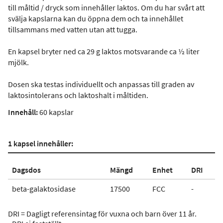
till måltid / dryck som innehåller laktos. Om du har svårt att
svälja kapslarna kan du öppna dem och ta innehållet
tillsammans med vatten utan att tugga.
En kapsel bryter ned ca 29 g laktos motsvarande ca ½ liter
mjölk.
Dosen ska testas individuellt och anpassas till graden av
laktosintolerans och laktoshalt i måltiden.
Innehåll:
60 kapslar
1 kapsel innehåller:
Dagsdos
Mängd
Enhet
DRI
beta-galaktosidase
17500
FCC
-
DRI = Dagligt referensintag för vuxna och barn över 11 år.