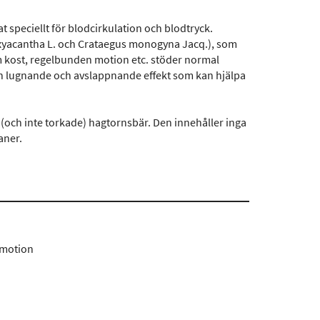
at speciellt för blodcirkulation och blodtryck.
oxyacantha L. och Crataegus monogyna Jacq.), som
m kost, regelbunden motion etc. stöder normal
en lugnande och avslappnande effekt som kan hjälpa
(och inte torkade) hagtornsbär. Den innehåller inga
aner.
 motion