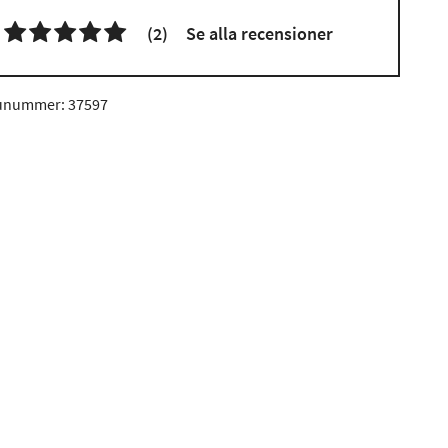

(2)
Se alla recensioner
unummer: 37597