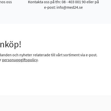
hos oss
Kontakta oss på tfn: 08 - 403 001 90 eller på
e-post: info@med24.se
inköp!
anden och nyheter relaterade till vårt sortiment via e-post.
år
personuppgiftspolicy
.