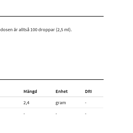
 dosen är alltså 100 droppar (2,5 ml).
Mängd
Enhet
DRI
2,4
gram
-
-
-
-