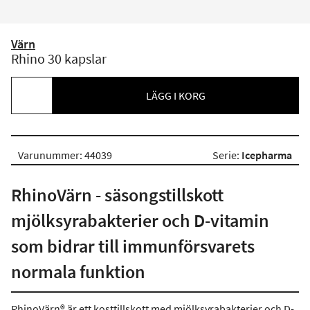
Värn
Rhino 30 kapslar
LÄGG I KORG
Varunummer: 44039
Serie:
Icepharma
RhinoVärn - säsongstillskott
mjölksyrabakterier och D-vitamin
som bidrar till immunförsvarets
normala funktion
RhinoVärn® är ett kosttillskott med mjölksyrabakterier och D-