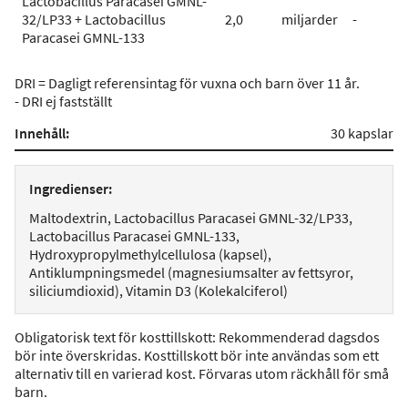
Lactobacillus Paracasei GMNL-
32/LP33 + Lactobacillus
2,0
miljarder
-
Paracasei GMNL-133
DRI = Dagligt referensintag för vuxna och barn över 11 år.
- DRI ej fastställt
Innehåll:
30 kapslar
Ingredienser:
Maltodextrin, Lactobacillus Paracasei GMNL-32/LP33,
Lactobacillus Paracasei GMNL-133,
Hydroxypropylmethylcellulosa (kapsel),
Antiklumpningsmedel (magnesiumsalter av fettsyror,
siliciumdioxid), Vitamin D3 (Kolekalciferol)
Obligatorisk text för kosttillskott: Rekommenderad dagsdos
bör inte överskridas. Kosttillskott bör inte användas som ett
alternativ till en varierad kost. Förvaras utom räckhåll för små
barn.