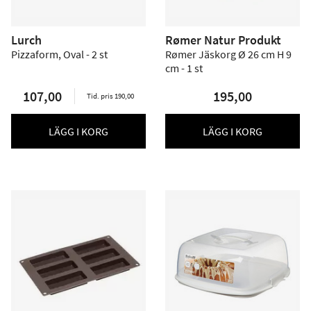
Lurch
Rømer Natur Produkt
Pizzaform, Oval - 2 st
Rømer Jäskorg Ø 26 cm H 9
cm - 1 st
107,00
195,00
Tid. pris 190,00
LÄGG I KORG
LÄGG I KORG