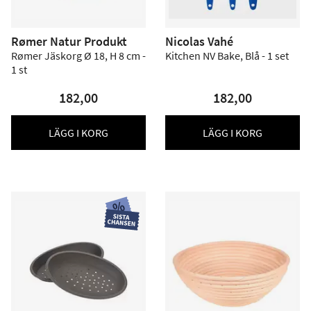
Rømer Natur Produkt
Nicolas Vahé
Rømer Jäskorg Ø 18, H 8 cm -
Kitchen NV Bake, Blå - 1 set
1 st
182,00
182,00
LÄGG I KORG
LÄGG I KORG