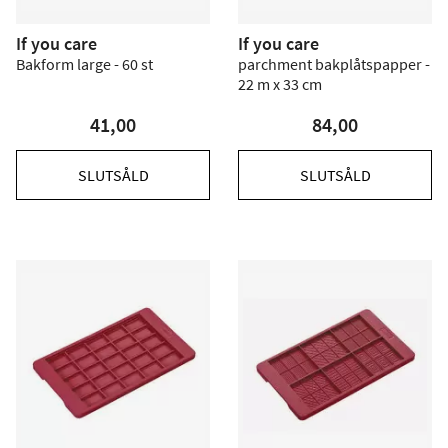
If you care
If you care
Bakform large - 60 st
parchment bakplåtspapper -
22 m x 33 cm
41,00
84,00
SLUTSÅLD
SLUTSÅLD