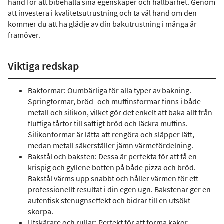
hand för att bibehålla sina egenskaper och hållbarhet. Genom
att investera i kvalitetsutrustning och ta väl hand om den
kommer du att ha glädje av din bakutrustning i många år
framöver.
Viktiga redskap
Bakformar: Oumbärliga för alla typer av bakning.
Springformar, bröd- och muffinsformar finns i både
metall och silikon, vilket gör det enkelt att baka allt från
fluffiga tårtor till saftigt bröd och läckra muffins.
Silikonformar är lätta att rengöra och släpper lätt,
medan metall säkerställer jämn värmefördelning.
Bakstål och baksten: Dessa är perfekta för att få en
krispig och gyllene botten på både pizza och bröd.
Bakstål värms upp snabbt och håller värmen för ett
professionellt resultat i din egen ugn. Bakstenar ger en
autentisk stenugnseffekt och bidrar till en utsökt
skorpa.
Utskärare och rullar: Perfekt för att forma kakor,