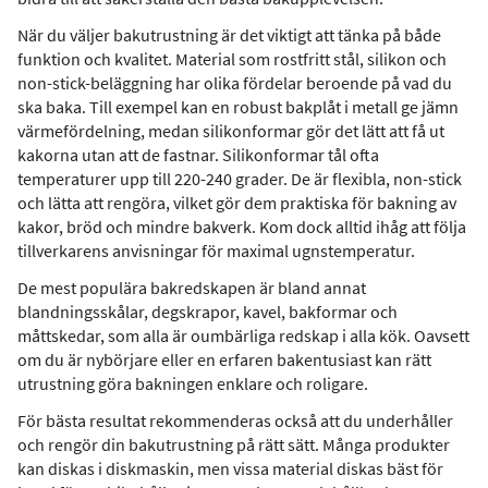
När du väljer bakutrustning är det viktigt att tänka på både
funktion och kvalitet. Material som rostfritt stål, silikon och
non-stick-beläggning har olika fördelar beroende på vad du
ska baka. Till exempel kan en robust bakplåt i metall ge jämn
värmefördelning, medan silikonformar gör det lätt att få ut
kakorna utan att de fastnar. Silikonformar tål ofta
temperaturer upp till 220-240 grader. De är flexibla, non-stick
och lätta att rengöra, vilket gör dem praktiska för bakning av
kakor, bröd och mindre bakverk. Kom dock alltid ihåg att följa
tillverkarens anvisningar för maximal ugnstemperatur.
De mest populära bakredskapen är bland annat
blandningsskålar, degskrapor, kavel, bakformar och
måttskedar, som alla är oumbärliga redskap i alla kök. Oavsett
om du är nybörjare eller en erfaren bakentusiast kan rätt
utrustning göra bakningen enklare och roligare.
För bästa resultat rekommenderas också att du underhåller
och rengör din bakutrustning på rätt sätt. Många produkter
kan diskas i diskmaskin, men vissa material diskas bäst för