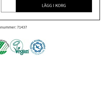
LÄGG I KORG
unummer: 71437