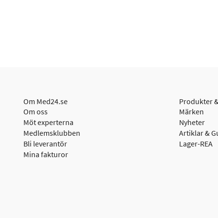
Om Med24.se
Produkter &
Om oss
Märken
Möt experterna
Nyheter
Medlemsklubben
Artiklar & G
Bli leverantör
Lager-REA
Mina fakturor