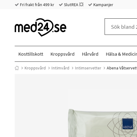
Fri frakt från 499 kr
SlutREA 💥
Kampanjer
Kosttillskott
Kroppsvård
Hårvård
Hälsa & Medici
Kroppsvård
Intimvård
Intimservetter
Abena Våtservett