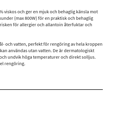
0% viskos och ger en mjuk och behaglig känsla mot
kunder (max 800W) för en praktisk och behaglig
sken för allergier och allantoin återfuktar och
 tvål- och vatten, perfekt för rengöring av hela kroppen
h kan användas utan vatten. De är dermatologiskt
 och undvik höga temperaturer och direkt solljus.
el rengöring.