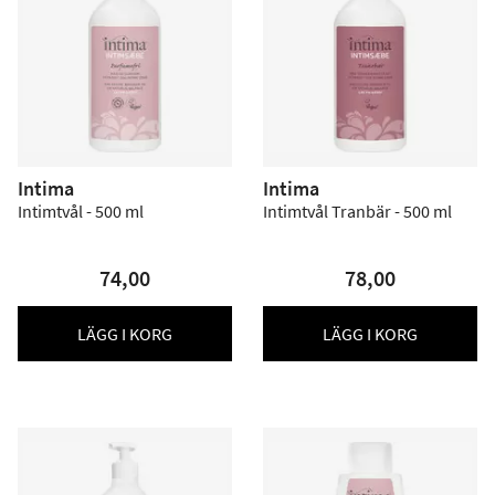
Intima
Intima
Intimtvål - 500 ml
Intimtvål Tranbär - 500 ml
74,00
78,00
LÄGG I KORG
LÄGG I KORG