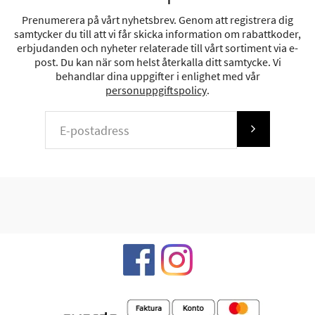
Prenumerera på vårt nyhetsbrev. Genom att registrera dig
samtycker du till att vi får skicka information om rabattkoder,
erbjudanden och nyheter relaterade till vårt sortiment via e-
post. Du kan när som helst återkalla ditt samtycke. Vi
behandlar dina uppgifter i enlighet med vår
personuppgiftspolicy
.