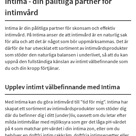
Intima - din pålitliga partner för
intimvård
Intima är din pålitliga partner för skonsam och effektiv
intimvård. På Intima anser de att intimvård är en naturlig sak
för alla och att det är något som bör uppmärksammas. Det är
därför de har utvecklat ett sortiment av intimvårdsprodukter
som stöder den naturliga balansen i underlivet, så att du kan
uppnå den fullständiga känslan av intimt välbefinnande som
du och din kropp förtjänar.
Upplev intimt välbefinnande med Intima
Med Intima kan du göra intimvård till "tid för mig". Intima har
skapat ett sortiment av intimvårdsprodukter som stöder dig
där du befinner dig i ditt (under)liv, oavsett om du letar efter
milda intimtvålar med mjölksyra som ger det låga pH-värdet
på 4 som matchar pH-värdet i din intima zon, eller om du
behöver en doftfri intim rakkräm, doftfria intimservetter eller