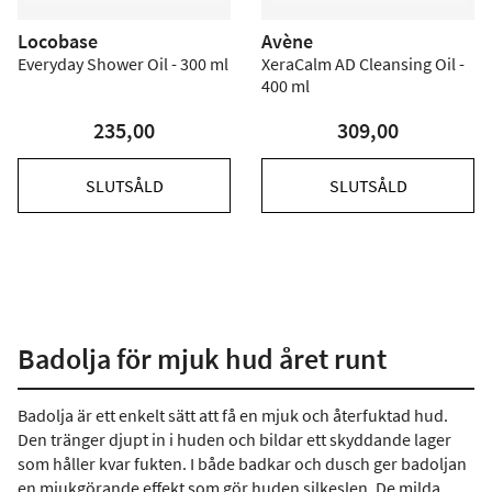
Locobase
Avène
Everyday Shower Oil - 300 ml
XeraCalm AD Cleansing Oil -
400 ml
235,00
309,00
SLUTSÅLD
SLUTSÅLD
Badolja för mjuk hud året runt
Badolja är ett enkelt sätt att få en mjuk och återfuktad hud.
Den tränger djupt in i huden och bildar ett skyddande lager
som håller kvar fukten. I både badkar och dusch ger badoljan
en mjukgörande effekt som gör huden silkeslen. De milda