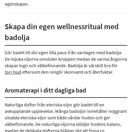
egenskaper.
Skapa din egen wellnessritual med
badolja
Gör badet till din egen lilla paus från vardagen med badolja.
De mjuka oljorna omsluter kroppen medan de varma ångorna
skapar lugn och välbefinnande. Badolja är särskilt bra för
torr hud
eftersom den rengör skonsamt och återfuktar.
Aromaterapi i ditt dagliga bad
Naturliga dofter från eteriska oljor gör badet till en
avkopplande upplevelse. Många badoljor innehåller noggrant
utvalda eteriska oljor som både vårdar huden och ger
välbefinnande. De naturliga oljorna stödjer hudens balans,
medan de delikata dofterna hjälper dig att finna ro.