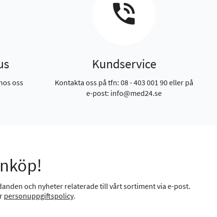
us
Kundservice
hos oss
Kontakta oss på tfn: 08 - 403 001 90 eller på
e-post: info@med24.se
inköp!
anden och nyheter relaterade till vårt sortiment via e-post.
år
personuppgiftspolicy
.