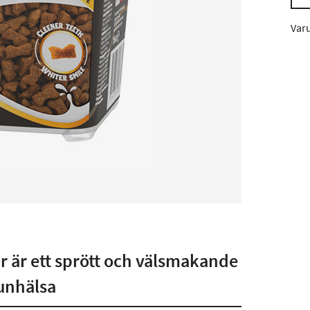
Var
r är ett sprött och välsmakande
munhälsa