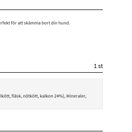
rfekt för att skämma bort din hund.
1 st
ött, fläsk, nötkött, kalkon 24%), Mineraler,