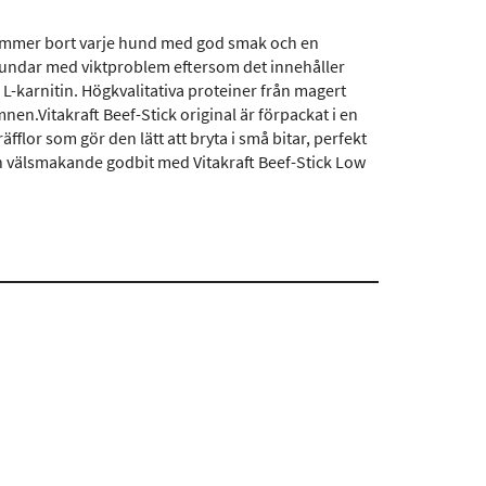
skämmer bort varje hund med god smak och en
 hundar med viktproblem eftersom det innehåller
L-karnitin. Högkvalitativa proteiner från magert
nen.Vitakraft Beef-Stick original är förpackat i en
fflor som gör den lätt att bryta i små bitar, perfekt
ch välsmakande godbit med Vitakraft Beef-Stick Low