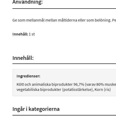
Användning:
Ge som mellanmål mellan måltiderna eller som belöning. Pe
I
nnehåll:
1 st
Innehåll:
Ingredienser:
Kött och animaliska biprodukter 96,7% (varav 80% muskelk
vegetabiliska biprodukter (potatisstärkelse), Korn (ris)
Ingår i kategorierna