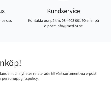
us
Kundservice
hos oss
Kontakta oss på tfn: 08 - 403 001 90 eller på
e-post: info@med24.se
inköp!
anden och nyheter relaterade till vårt sortiment via e-post.
år
personuppgiftspolicy
.