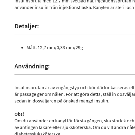
Insulinspruta med 12,7 mm svetsad nål. Injektionssprutan ha
använder insulin från injektionsflaska. Kanylen är steril och
Detaljer:
Mått: 12,7 mm/0,33 mm/29g
Användning:
Insulinsprutan är av engångstyp och bör därför kasseras efter 
är passage genom nålen. För att göra detta, ställ in dosväljare
sedan in dosväljaren på önskad mängd insulin.
Obs!
Om du använder en kanyl för första gången, ska storlek oc
av antingen läkare eller sjuksköterska. Om du vill ändra nåle
diabetessjuksköterska.