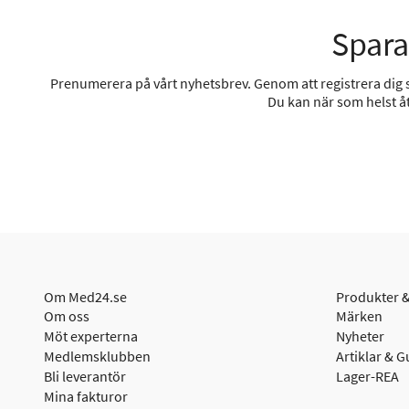
Spara
Prenumerera på vårt nyhetsbrev. Genom att registrera dig sa
Du kan när som helst åt
Om Med24.se
Produkter &
Om oss
Märken
Möt experterna
Nyheter
Medlemsklubben
Artiklar & G
Bli leverantör
Lager-REA
Mina fakturor