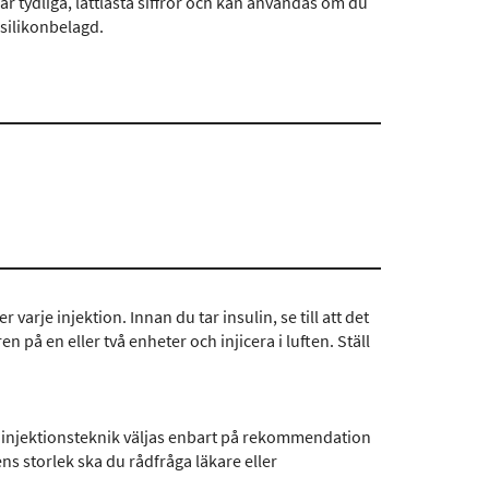
r tydliga, lättlästa siffror och kan användas om du
 silikonbelagd.
varje injektion. Innan du tar insulin, se till att det
n på en eller två enheter och injicera i luften. Ställ
h injektionsteknik väljas enbart på rekommendation
ns storlek ska du rådfråga läkare eller