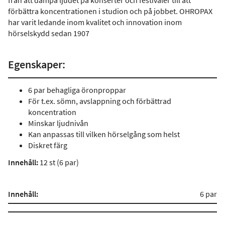
från att dämpa ljudet på konserter och festivaler till att
förbättra koncentrationen i studion och på jobbet. OHROPAX
har varit ledande inom kvalitet och innovation inom
hörselskydd sedan 1907
Egenskaper:
6 par behagliga öronproppar
För t.ex. sömn, avslappning och förbättrad
koncentration
Minskar ljudnivån
Kan anpassas till vilken hörselgång som helst
Diskret färg
Innehåll:
12 st (6 par)
Innehåll:
6 par