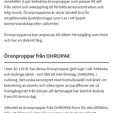
innehåller 6 par bekväma öronproppar som passar till allt
från sömn och avkoppling till förbättrad koncentration och
hög musik. Öronpropparna är dock särskilt bra för
otraditionella ljudstörningar som t.ex i ett öppet
kontorslandskap eller callcenter.
Öronpropparna kan anpassas till vilken hörselgång som helst
och har en diskret färg.
Öronproppar från OHROPAX
I mer än 110 år har dessa öronproppar gett lugn i vår hektiska
och bullriga värld – och fått ett helt företag, OHROPAX, i
rullning. Det unika konceptet med bomullsvadd indränkt i en
blandning av vaselin och olika typer av paraffinvax var så
framgångsrikt från början att det knappt har behövt ändras
fram till denna dag.
Utbudet av öronproppar från OHROPAX finns för alla tillfällen;