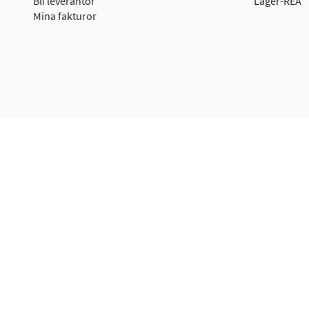
Bli leverantör
Lager-REA
Mina fakturor