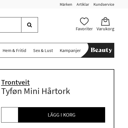
Märken
Artiklar
Kundservice
Favoriter
Varukorg
Hem & Fritid
Sex & Lust
Kampanjer
Trontveit
Tyføn Mini Hårtork
LÄGG I KORG