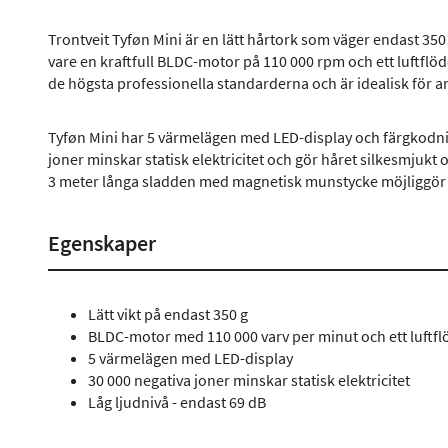
Trontveit Tyføn Mini är en lätt hårtork som väger endast 35
vare en kraftfull BLDC-motor på 110 000 rpm och ett luftflöd
de högsta professionella standarderna och är idealisk för a
Tyføn Mini har 5 värmelägen med LED-display och färgkodnin
joner minskar statisk elektricitet och gör håret silkesmjukt
3 meter långa sladden med magnetisk munstycke möjliggör 
Egenskaper
Lätt vikt på endast 350 g
BLDC-motor med 110 000 varv per minut och ett luftfl
5 värmelägen med LED-display
30 000 negativa joner minskar statisk elektricitet
Låg ljudnivå - endast 69 dB