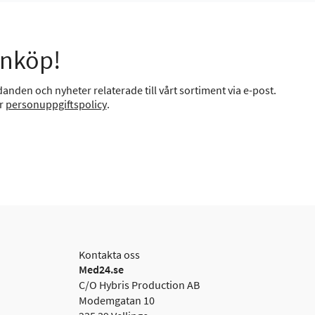
inköp!
anden och nyheter relaterade till vårt sortiment via e-post.
år
personuppgiftspolicy
.
Kontakta oss
Med24.se
C/O Hybris Production AB
Modemgatan 10