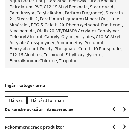
Aqua (Water, Eau), Cera Alba (Beeswax, Cire d'Abeille),
Petrolatum, PVP, C12-15 Alkyl Benzoate, Stearic Acid,
Palmitinsyra, Cetyl alkohol, Parfum (Fragrance), Steareth-
21, Steareth-2, Paraffinum Liquidum (Mineral Oil, Huile
Minérale), PPG-5-Ceteth-20, Phenoxyethanol, Panthenol,
Niacinamide, Oleth-20, VP/DMAPA Acrylates Copolymer,
Cetearyl Alcohol, Caprylyl Glycol, Acrylates/C10-30 Alkyl
Acrylate Crosspolymer, Aminomethyl Propanol,
Benzylalkohol, Dicetyl Phosphate, Ceteth-10 Phosphate,
C12-15 Alcohols, Terpineol, Ethylhexylglycerin,
Benzalkonium Chloride, Tropolon
Ingår i kategorierna
Hårvax
Hårvård för män
Du kanske också är intresserad av
Rekommenderade produkter