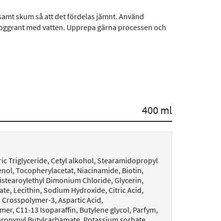
samt skum så att det fördelas jämnt. Använd
 noggrant med vatten. Upprepa gärna processen och
400 ml
c Triglyceride, Cetyl alkohol, Stearamidopropyl
nol, Tocopherylacetat, Niacinamide, Biotin,
stearoylethyl Dimonium Chloride, Glycerin,
ate, Lecithin, Sodium Hydroxide, Citric Acid,
rosspolymer-3, Aspartic Acid,
, C11-13 Isoparaffin, Butylene glycol, Parfym,
propynyl Butylcarbamate, Potassium sorbate,