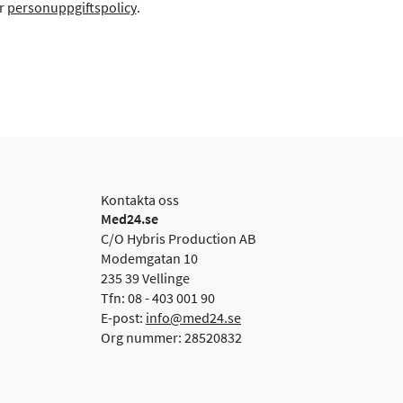
år
personuppgiftspolicy
.
Kontakta oss
Med24.se
C/O Hybris Production AB
Modemgatan 10
235 39 Vellinge
Tfn: 08 - 403 001 90
E-post:
info@med24.se
Org nummer: 28520832