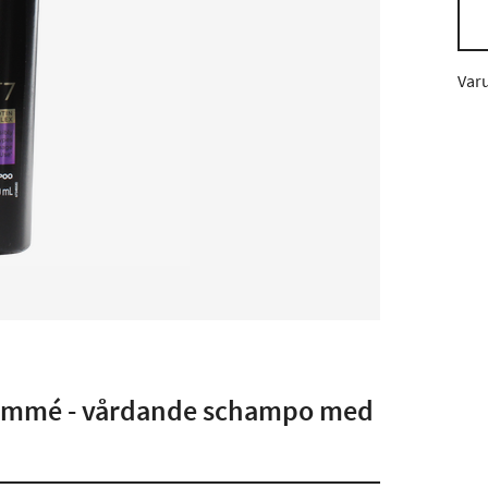
Var
Semmé - vårdande schampo med