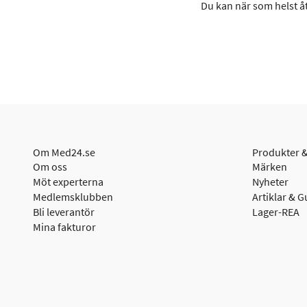
Du kan när som helst åt
Om Med24.se
Produkter &
Om oss
Märken
Möt experterna
Nyheter
Medlemsklubben
Artiklar & G
Bli leverantör
Lager-REA
Mina fakturor