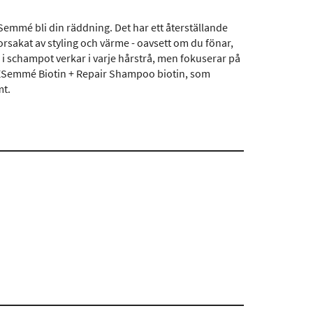
Semmé bli din räddning. Det har ett återställande
orsakat av styling och värme - oavsett om du fönar,
 i schampot verkar i varje hårstrå, men fokuserar på
RESemmé Biotin + Repair Shampoo biotin, som
mt.