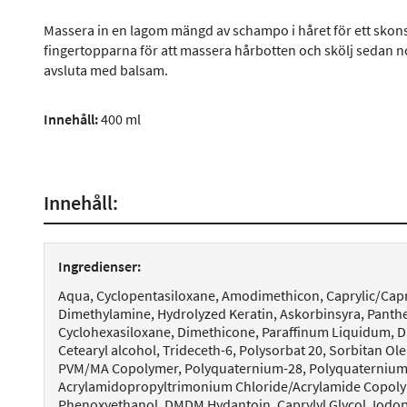
Massera in en lagom mängd av schampo i håret för ett skon
fingertopparna för att massera hårbotten och skölj sedan
avsluta med balsam.
Innehåll:
400 ml
Innehåll:
Ingredienser:
Aqua, Cyclopentasiloxane, Amodimethicon, Caprylic/Capri
Dimethylamine, Hydrolyzed Keratin, Askorbinsyra, Panthe
Cyclohexasiloxane, Dimethicone, Paraffinum Liquidum, Di
Cetearyl alcohol, Trideceth-6, Polysorbat 20, Sorbitan Ole
PVM/MA Copolymer, Polyquaternium-28, Polyquaternium C
Acrylamidopropyltrimonium Chloride/Acrylamide Copolymer
Phenoxyethanol, DMDM Hydantoin, Caprylyl Glycol, Iodo