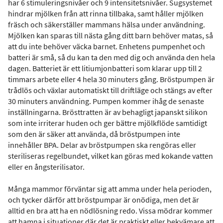
har 6 stimuleringsnivåer och 9 intensitetsnivåer. Sugsystemet
hindrar mjölken från att rinna tillbaka, samt håller mjölken
fräsch och säkerställer mammans hälsa under användning.
Mjölken kan sparas till nästa gång ditt barn behöver matas, så
att du inte behöver väcka barnet. Enhetens pumpenhet och
batteri är små, så du kan ta den med dig och använda den hela
dagen. Batteriet är ett litiumjonbatteri som klarar upp till 2
timmars arbete eller 4 hela 30 minuters gång. Bröstpumpen är
trådlös och växlar automatiskt till driftläge och stängs av efter
30 minuters användning. Pumpen kommer ihåg de senaste
inställningarna. Brösttratten är av behagligt japanskt silikon
som inte irriterar huden och ger bättre mjölkflöde samtidigt
som den är säker att använda, då bröstpumpen inte
innehåller BPA. Delar av bröstpumpen ska rengöras eller
steriliseras regelbundet, vilket kan göras med kokande vatten
eller en ångsterilisator.
Många mammor förväntar sig att amma under hela perioden,
och tycker därför att bröstpumpar är onödiga, men det är
alltid en bra att ha en nödlösning redo. Vissa mödrar kommer
att hamna i situationer där det är praktiskt eller bekvämare att