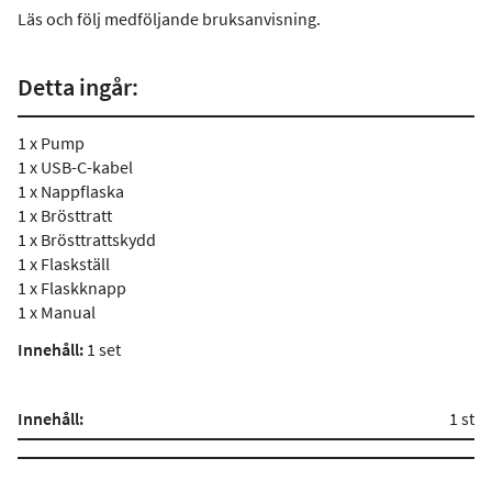
Läs och följ medföljande bruksanvisning.
Detta ingår:
1 x Pump
1 x USB-C-kabel
1 x Nappflaska
1 x Brösttratt
1 x Brösttrattskydd
1 x Flaskställ
1 x Flaskknapp
1 x Manual
Innehåll:
1 set
Innehåll:
1 st