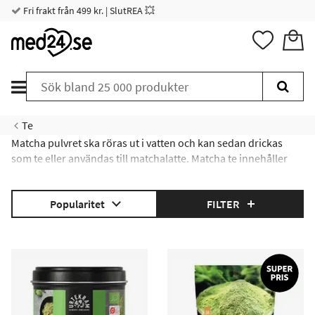
Fri frakt från 499 kr. | SlutREA 💥
Te
Matcha pulvret ska röras ut i vatten och kan sedan drickas
som te eller användas till matchalatte. Matcha te innehåller
fler antioxidanter än något annt te och det sägs att en kopp
matcha motsvarar 12 koppar vanligt grönt te.
Popularitet
FILTER
Här kan du läsa mer om Matcha te.