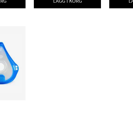
ORG
LÄGG I KORG
L