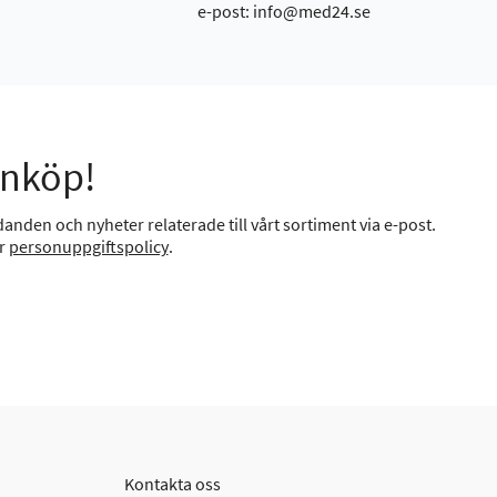
e-post: info@med24.se
inköp!
anden och nyheter relaterade till vårt sortiment via e-post.
år
personuppgiftspolicy
.
Kontakta oss