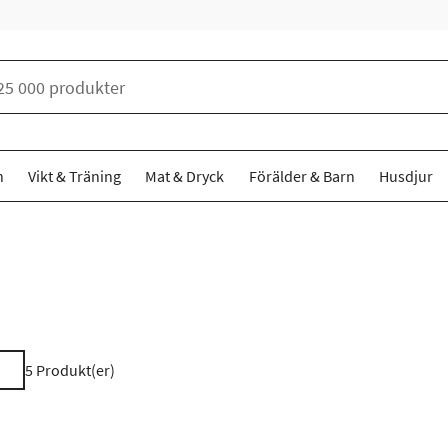
n
Vikt & Träning
Mat & Dryck
Förälder & Barn
Husdjur
5
Produkt(er)