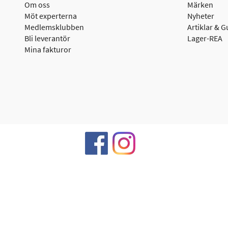
Om oss
Märken
Möt experterna
Nyheter
Medlemsklubben
Artiklar & G
Bli leverantör
Lager-REA
Mina fakturor