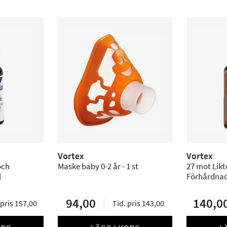
Vortex
Vortex
och
Maske baby 0-2 år - 1 st
27 mot Liktornar och
l
Förhårdnade
94,00
140,0
 pris 157,00
Tid. pris 143,00