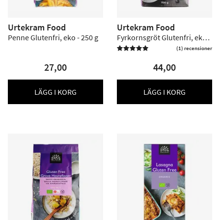
Urtekram Food
Urtekram Food
Penne Glutenfri, eko - 250 g
Fyrkornsgröt Glutenfri, eko -
700 g
(1) recensioner

27,00
44,00
LÄGG I KORG
LÄGG I KORG