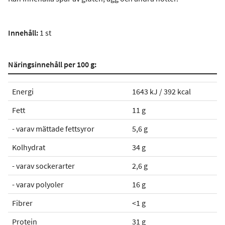
Innehåll:
1 st
Näringsinnehåll per 100 g:
Energi
1643 kJ / 392 kcal
Fett
11 g
- varav mättade fettsyror
5,6 g
Kolhydrat
34 g
- varav sockerarter
2,6 g
- varav polyoler
16 g
Fibrer
<1 g
Protein
31 g