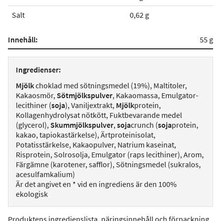
Salt
0,62 g
Innehåll:
55 g
Ingredienser:
Mjölk
choklad med sötningsmedel (19%), Maltitoler,
Kakaosmör,
Sötmjölkspulver
, Kakaomassa, Emulgator-
lecithiner (
soja
), Vaniljextrakt,
Mjölk
protein,
Kollagenhydrolysat nötkött, Fuktbevarande medel
(glycerol),
Skummjölkspulver
,
soja
crunch (
soja
protein,
kakao, tapiokastärkelse), Ärtproteinisolat,
Potatisstärkelse, Kakaopulver, Natrium kaseinat,
Risprotein, Solrosolja, Emulgator (raps lecithiner), Arom,
Färgämne (karotener, safflor), Sötningsmedel (sukralos,
acesulfamkalium)
Är det angivet en * vid en ingrediens är den 100%
ekologisk
Produktens ingredienslista, näringsinnehåll och förpackning