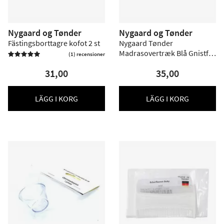
Nygaard og Tønder
Nygaard og Tønder
Fästingsborttagre kofot 2 st
Nygaard Tønder
Madrasovertræk Blå Gnistfri
(1) recensioner

- 1 stk.
31,00
35,00
LÄGG I KORG
LÄGG I KORG