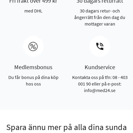
Fri frakt över 499 kr
30 dagars returrätt
med DHL
30 dagars retur- och
ångerrätt från den dag du
mottager varan
Medlemsbonus
Kundservice
Du får bonus på dina köp
Kontakta oss på tfn: 08 - 403
hos oss
001 90 eller på e-post:
info@med24.se
Spara ännu mer på alla dina sunda