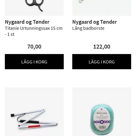
Nygaard og Tønder
Nygaard og Tønder
Titanie Urtunningssax 15 cm
Lång badborste
- 1 st
70,00
122,00
LÄGG I KORG
LÄGG I KORG