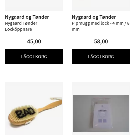
Nygaard og Tønder
Nygaard og Tønder
Nygaard Tønder
Pipmugg med lock - 4 mm / 8
Locköppnare
mm
45,00
58,00
LÄGG I KORG
LÄGG I KORG