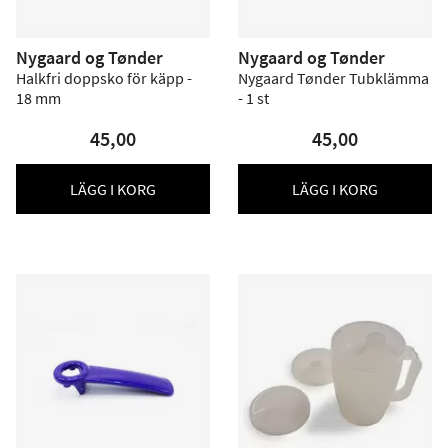
Nygaard og Tønder
Nygaard og Tønder
Halkfri doppsko för käpp -
Nygaard Tønder Tubklämma
18 mm
- 1 st
45,00
45,00
LÄGG I KORG
LÄGG I KORG