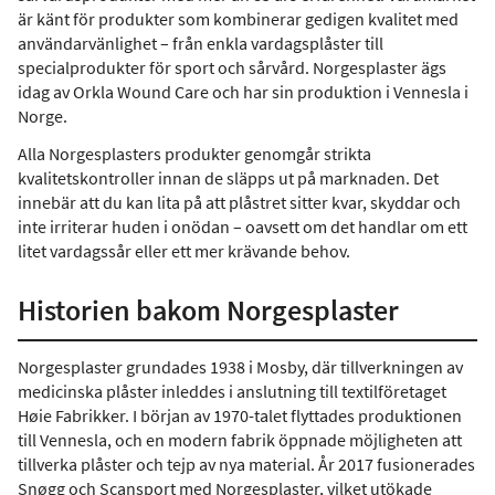
är känt för produkter som kombinerar gedigen kvalitet med
användarvänlighet – från enkla vardagsplåster till
specialprodukter för sport och sårvård. Norgesplaster ägs
idag av Orkla Wound Care och har sin produktion i Vennesla i
Norge.
Alla Norgesplasters produkter genomgår strikta
kvalitetskontroller innan de släpps ut på marknaden. Det
innebär att du kan lita på att plåstret sitter kvar, skyddar och
inte irriterar huden i onödan – oavsett om det handlar om ett
litet vardagssår eller ett mer krävande behov.
Historien bakom Norgesplaster
Norgesplaster grundades 1938 i Mosby, där tillverkningen av
medicinska plåster inleddes i anslutning till textilföretaget
Høie Fabrikker. I början av 1970-talet flyttades produktionen
till Vennesla, och en modern fabrik öppnade möjligheten att
tillverka plåster och tejp av nya material. År 2017 fusionerades
Snøgg och Scansport med Norgesplaster, vilket utökade