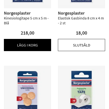
Norgesplaster
Norgesplaster
Kinesiologitape 5 cm x 5 m -
Elastisk Gasbinda 8 cm x 4 m
Blå
- 2 st
218,00
18,00
LÄGG I KORG
SLUTSÅLD