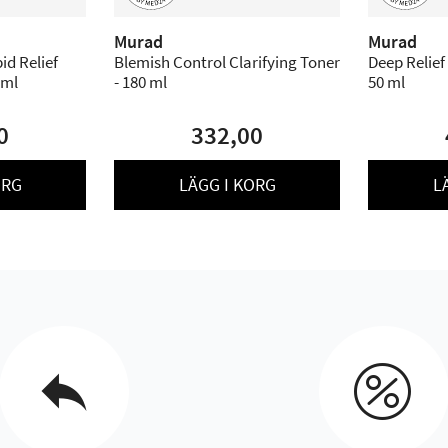
Murad
Murad
id Relief
Blemish Control Clarifying Toner
Deep Relief
 ml
- 180 ml
50 ml
0
332,00
ORG
LÄGG I KORG
L