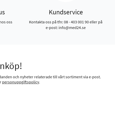
us
Kundservice
hos oss
Kontakta oss på tfn: 08 - 403 001 90 eller på
e-post: info@med24.se
inköp!
anden och nyheter relaterade till vårt sortiment via e-post.
år
personuppgiftspolicy
.