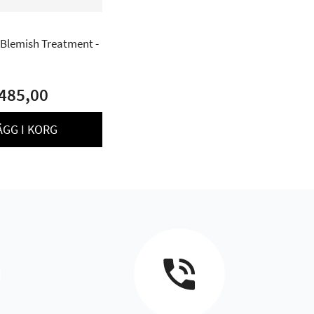
 Blemish Treatment -
485,00
ÄGG I KORG