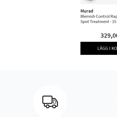
Murad
Blemish Control Rap
Spot Treatment - 15
329,0
LÄGG I K