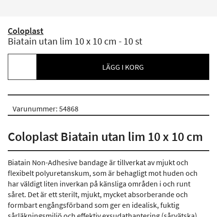
Coloplast
Biatain utan lim 10 x 10 cm - 10 st
LÄGG I KORG
Varunummer: 54868
Coloplast Biatain utan lim 10 x 10 cm
Biatain Non-Adhesive bandage är tillverkat av mjukt och
flexibelt polyuretanskum, som är behagligt mot huden och
har väldigt liten inverkan på känsliga områden i och runt
såret. Det är ett sterilt, mjukt, mycket absorberande och
formbart engångsförband som ger en idealisk, fuktig
sårläkningsmiljö och effektiv exsudathantering (sårvätska).