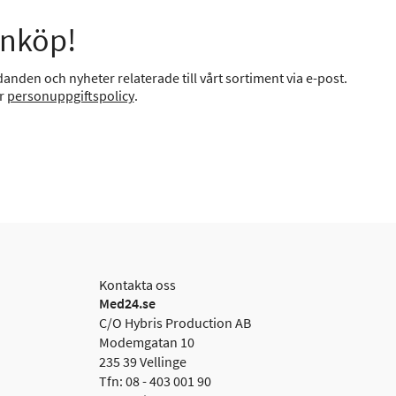
inköp!
anden och nyheter relaterade till vårt sortiment via e-post.
år
personuppgiftspolicy
.
Kontakta oss
Med24.se
C/O Hybris Production AB
Modemgatan 10
235 39 Vellinge
Tfn: 08 - 403 001 90