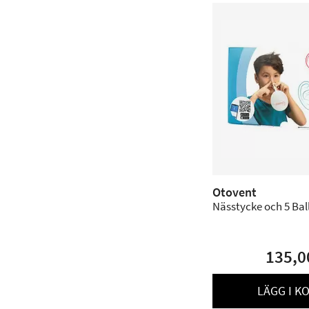
Otovent
Nässtycke och 5 Bal
135,0
LÄGG I K