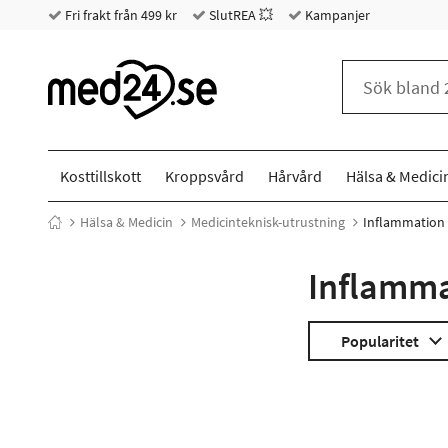
Fri frakt från 499 kr
SlutREA 💥
Kampanjer
Kosttillskott
Kroppsvård
Hårvård
Hälsa & Medici
Hälsa & Medicin
Medicinteknisk-utrustning
Inflammation 
Inflamma
Popularitet