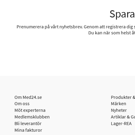
Spara
Prenumerera på vårt nyhetsbrev. Genom att registrera dig sa
Du kan när som helst åt
Om Med24.se
Produkter &
Om oss
Märken
Möt experterna
Nyheter
Medlemsklubben
Artiklar & G
Bli leverantör
Lager-REA
Mina fakturor