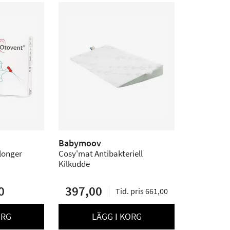
Babymoov
longer
Cosy'mat Antibakteriell
Kilkudde
0
397,00
Tid. pris 661,00
ORG
LÄGG I KORG