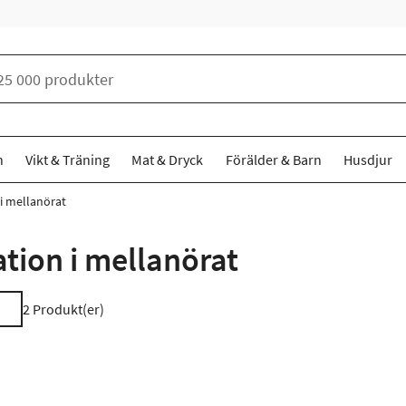
n
Vikt & Träning
Mat & Dryck
Förälder & Barn
Husdjur
i mellanörat
tion i mellanörat
2
Produkt(er)