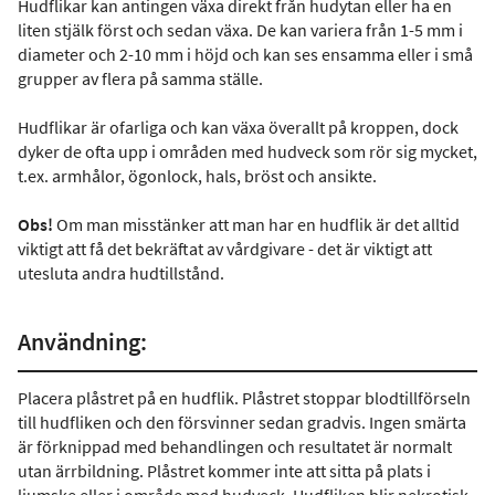
Hudflikar kan antingen växa direkt från hudytan eller ha en
liten stjälk först och sedan växa. De kan variera från 1-5 mm i
diameter och 2-10 mm i höjd och kan ses ensamma eller i små
grupper av flera på samma ställe.
Hudflikar är ofarliga och kan växa överallt på kroppen, dock
dyker de ofta upp i områden med hudveck som rör sig mycket,
t.ex. armhålor, ögonlock, hals, bröst och ansikte.
Obs!
Om man misstänker att man har en hudflik är det alltid
viktigt att få det bekräftat av vårdgivare - det är viktigt att
utesluta andra hudtillstånd.
Användning:
Placera plåstret på en hudflik. Plåstret stoppar blodtillförseln
till hudfliken och den försvinner sedan gradvis. Ingen smärta
är förknippad med behandlingen och resultatet är normalt
utan ärrbildning. Plåstret kommer inte att sitta på plats i