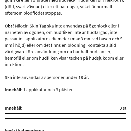
ljumske eller i område med hudveck. Hudfliken blir nekrotisk
(död, svart vävnad) efter ett par dagar, vilket är normalt
eftersom blodflödet stoppas.
Obs!
Nilocin Skin Tag ska inte användas på ögonlock eller i
närheten av ögonen, om hudfliken inte är hudfärgad, inte
passar in i applikatorns diameter (max 3 mm vid basen och 5
mm i höjd) eller om det finns en blödning. Kontakta alltid
vårdgivare före användning om du har haft hudcancer,
hemofili eller om hudfliken visar tecken på hudsjukdom eller
infektion.
Ska inte användas av personer under 18 år.
Innehåll
: 1 applikator och 3 plåster
Innehåll:
3 st
Ingår i kategorierna