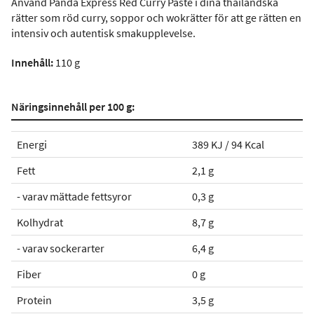
Använd Panda Express Red Curry Paste i dina thailändska
rätter som röd curry, soppor och wokrätter för att ge rätten en
intensiv och autentisk smakupplevelse.
I
nnehåll:
110 g
Näringsinnehåll per 100 g:
Energi
389 KJ / 94 Kcal
Fett
2,1 g
- varav mättade fettsyror
0,3 g
Kolhydrat
8,7 g
- varav sockerarter
6,4 g
Fiber
0 g
Protein
3,5 g