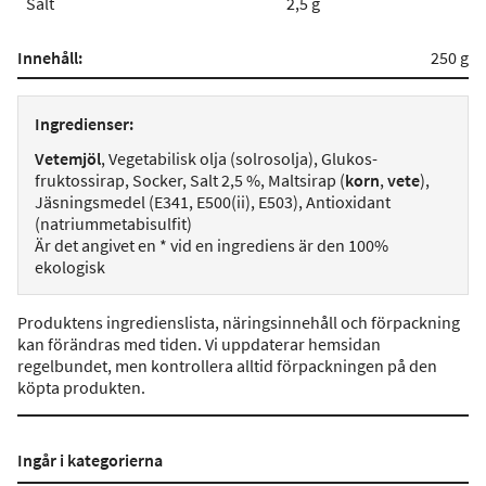
Salt
2,5 g
Innehåll:
250 g
Ingredienser:
Vetemjöl
, Vegetabilisk olja (solrosolja), Glukos-
fruktossirap, Socker, Salt 2,5 %, Maltsirap (
korn
,
vete
),
Jäsningsmedel (E341, E500(ii), E503), Antioxidant
(natriummetabisulfit)
Är det angivet en * vid en ingrediens är den 100%
ekologisk
Produktens ingredienslista, näringsinnehåll och förpackning
kan förändras med tiden. Vi uppdaterar hemsidan
regelbundet, men kontrollera alltid förpackningen på den
köpta produkten.
Ingår i kategorierna