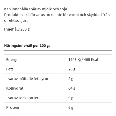
Kan innehålla spår av mjölk och soja.
Produkten ska förvaras torrt, inte för varmt och skyddad från
direkt solljus.
Innehåll:
250 g
Näringsinnehåll per 100 g:
Energi
1948 Kj / 465 Kcal
Fett
20 g
- varav mättade fettsyror
2 g
Kolhydrat
64 g
- varav sockerarter
9 g
Protein
6 g