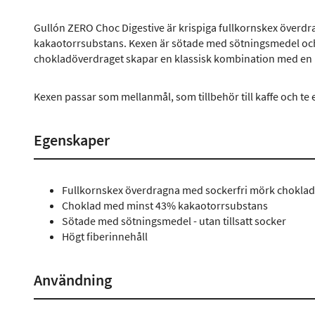
Gullón ZERO Choc Digestive är krispiga fullkornskex över
kakaotorrsubstans. Kexen är sötade med sötningsmedel och r
chokladöverdraget skapar en klassisk kombination med en
Kexen passar som mellanmål, som tillbehör till kaffe och te 
Egenskaper
Fullkornskex överdragna med sockerfri mörk choklad
Choklad med minst 43% kakaotorrsubstans
Sötade med sötningsmedel - utan tillsatt socker
Högt fiberinnehåll
Användning