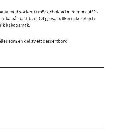
dragna med sockerfri mörk choklad med minst 43%
ika på kostfiber. Det grova fullkornskexet och
 rik kakaosmak.
eller som en del av ett dessertbord.