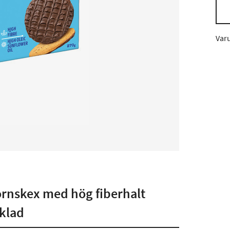
Var
ornskex med hög fiberhalt
klad