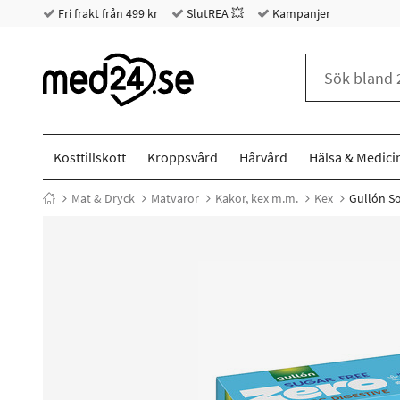
Fri frakt från 499 kr
SlutREA 💥
Kampanjer
Kosttillskott
Kroppsvård
Hårvård
Hälsa & Medici
Mat & Dryck
Matvaror
Kakor, kex m.m.
Kex
Gullón So