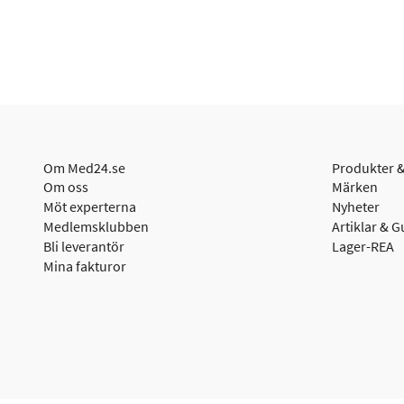
Om Med24.se
Produkter &
Om oss
Märken
Möt experterna
Nyheter
Medlemsklubben
Artiklar & G
Bli leverantör
Lager-REA
Mina fakturor