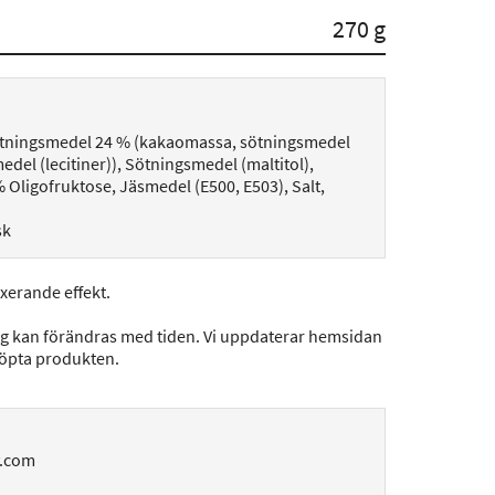
270 g
ötningsmedel 24 % (kakaomassa, sötningsmedel
del (lecitiner)), Sötningsmedel (maltitol),
2% Oligofruktose, Jäsmedel (E500, E503), Salt,
sk
xerande effekt.
ng kan förändras med tiden. Vi uppdaterar hemsidan
köpta produkten.
y.com