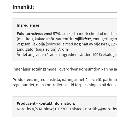
Innehåll:
Ingredienser:
Fuldkornshvedemel
57%, sockerfri mörk choklad med s
(maltitol), kakaosmör, vattenfritt
mjölkfett
, emulgeringsme
vegetabilisk olja (solrosolja med hög halt av oljesyra), 1
Emulgator (
soja
lecitin), Arom
Är det angivet en * vid en ingrediens är den 100% ekologi
Innehåller sötningsmedel; överdriven konsumtion kan ha la
Produktens ingredienslista, näringsinnehåll och förpackni
regelbundet, men kontrollera alltid förpackningen på den 
Producent - kontaktinformation:
Nordthy A/S Rubinvej 61 7700 Thisted | nordthy@nordth