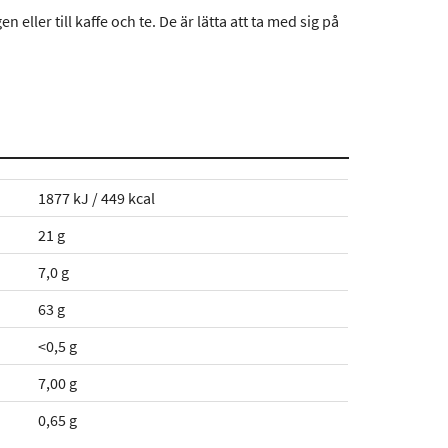
ller till kaffe och te. De är lätta att ta med sig på
1877 kJ / 449 kcal
21 g
7,0 g
63 g
<0,5 g
7,00 g
0,65 g