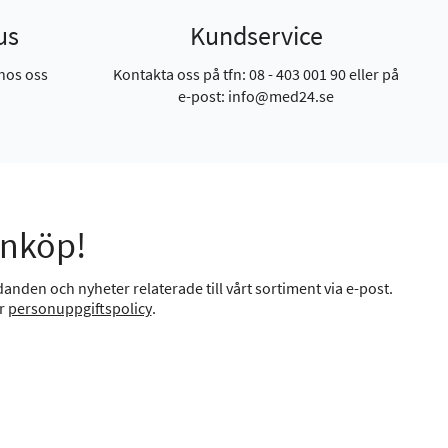
us
Kundservice
hos oss
Kontakta oss på tfn: 08 - 403 001 90 eller på
e-post: info@med24.se
inköp!
anden och nyheter relaterade till vårt sortiment via e-post.
år
personuppgiftspolicy
.