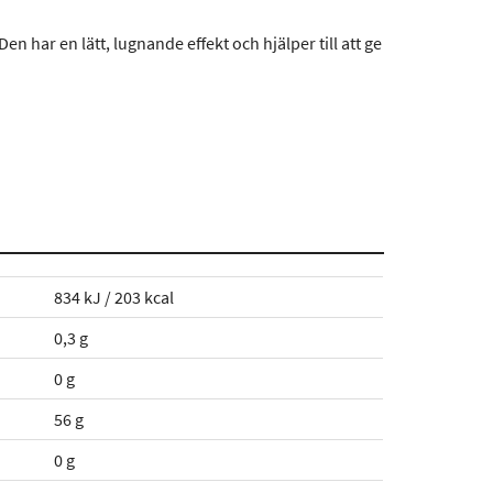
n har en lätt, lugnande effekt och hjälper till att ge
834 kJ / 203 kcal
0,3 g
0 g
56 g
0 g