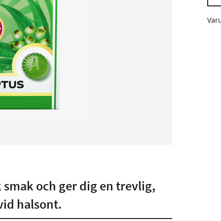
Var
 smak och ger dig en trevlig,
vid halsont.