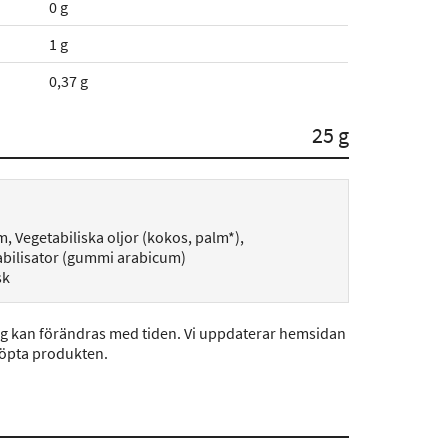
0 g
1 g
0,37 g
25 g
m, Vegetabiliska oljor (kokos, palm*),
abilisator (gummi arabicum)
sk
ng kan förändras med tiden. Vi uppdaterar hemsidan
köpta produkten.