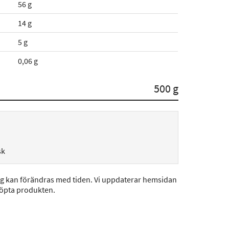
56 g
14 g
5 g
0,06 g
500 g
sk
ng kan förändras med tiden. Vi uppdaterar hemsidan
köpta produkten.