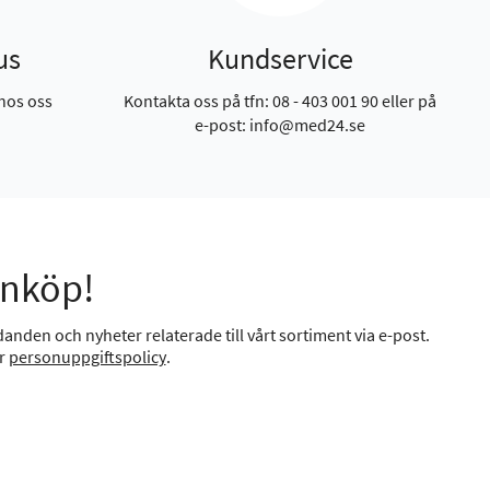
us
Kundservice
hos oss
Kontakta oss på tfn: 08 - 403 001 90 eller på
e-post: info@med24.se
inköp!
anden och nyheter relaterade till vårt sortiment via e-post.
år
personuppgiftspolicy
.