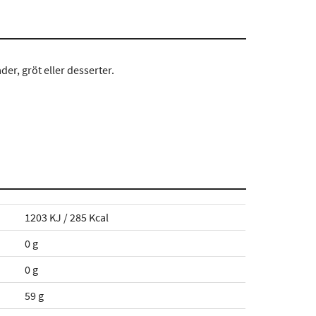
er, gröt eller desserter.
1203 KJ / 285 Kcal
0 g
0 g
59 g