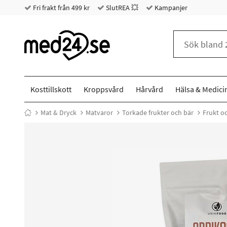
Fri frakt från 499 kr
SlutREA 💥
Kampanjer
Kosttillskott
Kroppsvård
Hårvård
Hälsa & Medici
Mat & Dryck
Matvaror
Torkade frukter och bär
Frukt o