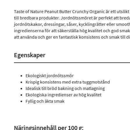
Taste of Nature Peanut Butter Crunchy Organic är ett utsökt
till bredbara produkter. Jordnötssmöret är perfekt att breda
jordnötskakor, dressingar, såser, kycklingrätter eller smoo
ingredienserna för att säkerställa hög kvalitet och god smak
att använda och ger en fantastisk konsistens och smak till di
Egenskaper
Ekologiskt jordnötssmör
Krispig konsistens med extra tuggmotstånd
Idealisk till bröd bakning och matlagning
Ekologiska ingredienser av hög kvalitet
Fyllig och äkta smak
Näringsinnehåll per 100 g: