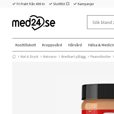
Fri frakt från 499 kr
SlutREA 💥
Kampanjer
Kosttillskott
Kroppsvård
Hårvård
Hälsa & Medici
Mat & Dryck
Matvaror
Bredbart pålägg
Peanutbutter