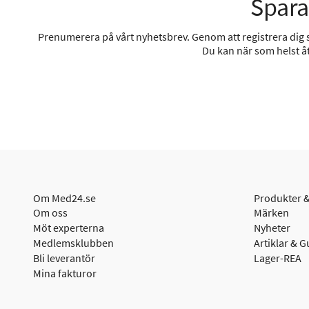
Spara
Prenumerera på vårt nyhetsbrev. Genom att registrera dig sa
Du kan när som helst åt
Om Med24.se
Produkter &
Om oss
Märken
Möt experterna
Nyheter
Medlemsklubben
Artiklar & G
Bli leverantör
Lager-REA
Mina fakturor