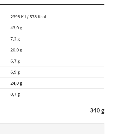
2398 KJ / 578 Kcal
43,0 g
7,2 g
20,0 g
6,7 g
6,9 g
24,0 g
0,7 g
340 g