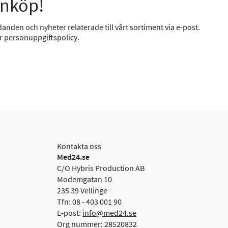
inköp!
anden och nyheter relaterade till vårt sortiment via e-post.
år
personuppgiftspolicy
.
Kontakta oss
Med24.se
C/O Hybris Production AB
Modemgatan 10
235 39 Vellinge
Tfn: 08 - 403 001 90
E-post:
info@med24.se
Org nummer: 28520832