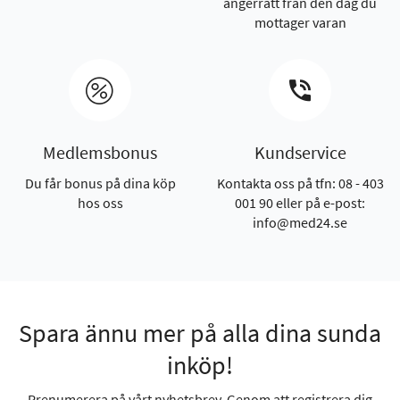
ångerrätt från den dag du
mottager varan
Medlemsbonus
Kundservice
Du får bonus på dina köp
Kontakta oss på tfn: 08 - 403
hos oss
001 90 eller på e-post:
info@med24.se
Spara ännu mer på alla dina sunda
inköp!
Prenumerera på vårt nyhetsbrev. Genom att registrera dig