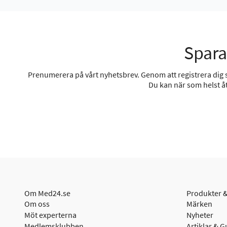
Spara
Prenumerera på vårt nyhetsbrev. Genom att registrera dig sa
Du kan när som helst åt
Om Med24.se
Produkter &
Om oss
Märken
Möt experterna
Nyheter
Medlemsklubben
Artiklar & G