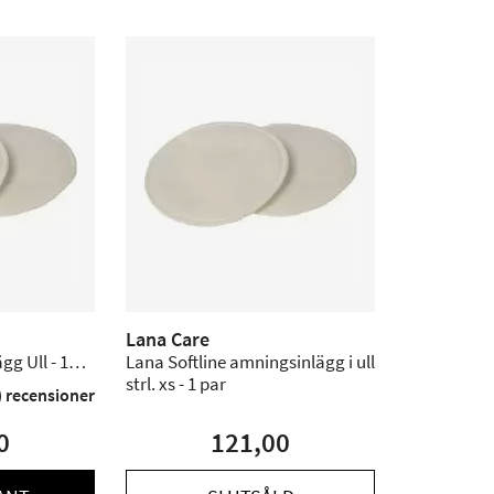
Lana Care
gg Ull - 1
Lana Softline amningsinlägg i ull
strl. xs - 1 par
) recensioner
0
121,00