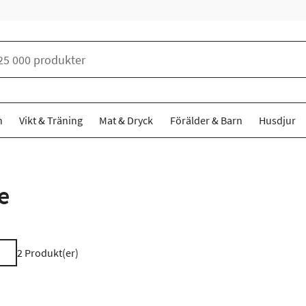
n
Vikt & Träning
Mat & Dryck
Förälder & Barn
Husdjur
e
2
Produkt(er)