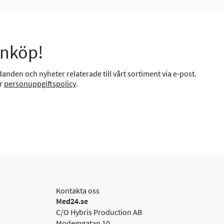
inköp!
anden och nyheter relaterade till vårt sortiment via e-post.
år
personuppgiftspolicy
.
Kontakta oss
Med24.se
C/O Hybris Production AB
Modemgatan 10