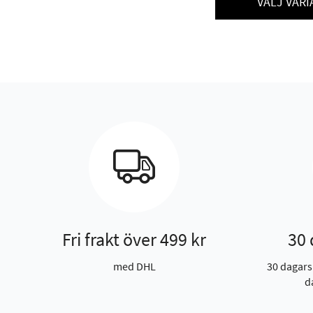
VÄLJ VARI
Fri frakt över 499 kr
30 
med DHL
30 dagars
d