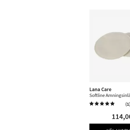
Lana Care
Softline Amningsinlä
par
(1

114,0