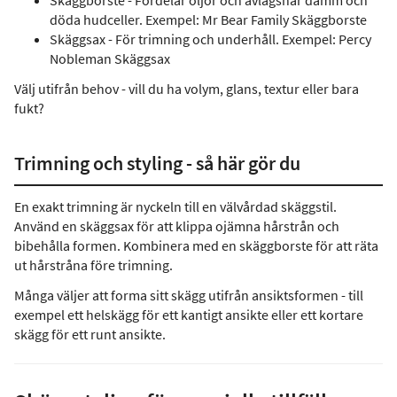
Skäggborste - Fördelar oljor och avlägsnar damm och
döda hudceller. Exempel: Mr Bear Family Skäggborste
Skäggsax - För trimning och underhåll. Exempel: Percy
Nobleman Skäggsax
Välj utifrån behov - vill du ha volym, glans, textur eller bara
fukt?
Trimning och styling - så här gör du
En exakt trimning är nyckeln till en välvårdad skäggstil.
Använd en skäggsax för att klippa ojämna hårstrån och
bibehålla formen. Kombinera med en skäggborste för att räta
ut hårstråna före trimning.
Många väljer att forma sitt skägg utifrån ansiktsformen - till
exempel ett helskägg för ett kantigt ansikte eller ett kortare
skägg för ett runt ansikte.