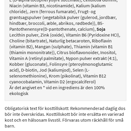
Niacin (vitamin B3, nicotinamide), Kalium (kalium
chloride), Jern (ferrous fumarate), Frugt- og
grøntsagspulver (vegetabilsk pulver (gulerod, jordbær,
hindbær, broccoli, æble, abrikos, rødbede)), B5-
Pantothenensyre(D-pantothenate, calcium),
Soja
Lecithin pulver, Zink (oxide), Vitamin B6 (Pyridoxine HCI),
Choline (bitartrate), Naturlig betacaroten, Riboflavin
(vitamin B2), Mangan (sulphate), Thiamin (vitamin B1
(thiamin mononitrate)), Citrus bioflavonoider, Inositol,
Vitamin A (retinyl palmitate), Nypon pulver extrakt (4:1),
Kobber (gluconate), Folinsyre (pteroylmonoglutamic
acid), D-biotin, Jod (kaliumjod), Selen (L-
selenomethionine), Krom (pikolinat), Vitamin B12
cyanocobalamin, Vitamin D2 (ergocalciferol)
Är det angivet en * vid en ingrediens är den 100%
ekologisk
Obligatorisk text för kosttillskott: Rekommenderad daglig dos
bör inte överskridas. Kosttillskott bör inte ersätta en varierad
kost och en hälsosam livsstil. Förvaras utom räckhåll för små
barn.