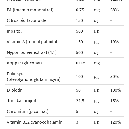
B1 (thiamin mononitrat)
0,75
mg
68%
Citrus bioflavonoider
150
µg
-
Inositol
500
µg
-
Vitamin A (retinol palmitat)
150
µg
19%
Nypon pulver extrakt (4:1)
500
µg
-
Koppar (gluconat)
0,025
mg
-
Folinsyra
100
µg
50%
(pterolymonoglutaminsyra)
D-biotin
50
µg
100%
Jod (kaliumjod)
22,5
µg
15%
Chromium (picolinat)
5
µg
-
Vitamin B12 cyanocobalamin
3
µg
120%