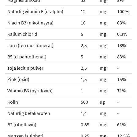
Magnesiumoxid
32
mg
9%
Naturlig vitamin E (d-alpha)
12
mg
100%
Niacin B3 (nikotinsyra)
10
mg
63%
Kalium chlorid
5
mg
0,3%
Järn (ferrous fumerat)
2,5
mg
18%
B5 (d-pantothenat)
5
mg
83%
soja
lecitin pulver
2,5
mg
-
Zink (oxid)
1,5
mg
15%
Vitamin B6 (pyridoxin)
1
mg
71%
Kolin
500
µg
-
Naturlig betakaroten
1,4
mg
-
B2 (riboflavin)
0,85
mg
61%
Mangan (sulphat)
0,25
mg
12,5%