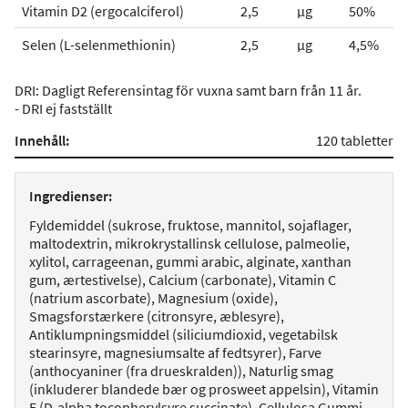
Vitamin D2 (ergocalciferol)
2,5
µg
50%
Selen (L-selenmethionin)
2,5
µg
4,5%
DRI: Dagligt Referensintag för vuxna samt barn från 11 år.
- DRI ej fastställt
Innehåll:
120 tabletter
Ingredienser:
Fyldemiddel (sukrose, fruktose, mannitol, sojaflager,
maltodextrin, mikrokrystallinsk cellulose, palmeolie,
xylitol, carrageenan, gummi arabic, alginate, xanthan
gum, ærtestivelse), Calcium (carbonate), Vitamin C
(natrium ascorbate), Magnesium (oxide),
Smagsforstærkere (citronsyre, æblesyre),
Antiklumpningsmiddel (siliciumdioxid, vegetabilsk
stearinsyre, magnesiumsalte af fedtsyrer), Farve
(anthocyaniner (fra drueskralden)), Naturlig smag
(inkluderer blandede bær og prosweet appelsin), Vitamin
E (D-alpha tocopherylsyre succinate), Cellulosa Gummi,