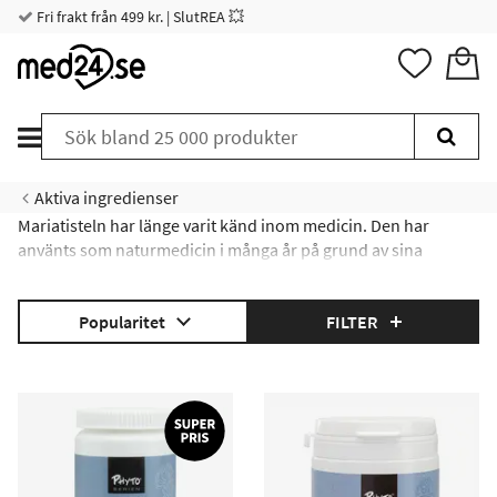
Fri frakt från 499 kr. | SlutREA 💥
Aktiva ingredienser
Mariatisteln har länge varit känd inom medicin. Den har
använts som naturmedicin i många år på grund av sina
välgörande egenskaper, som sägs hjälpa levern på flera
områden. Idag finns mariatisteln tillgängligt som ett
Popularitet
FILTER
kosttillskott i form av kapslar. Du hittar kapslar från flera stora
varumärken på Med24.se.